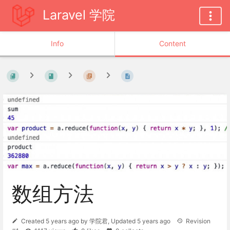
Laravel 学院
Info
Content
数组方法
Created
5 years ago
by
学院君
, Updated
5 years ago
Revision