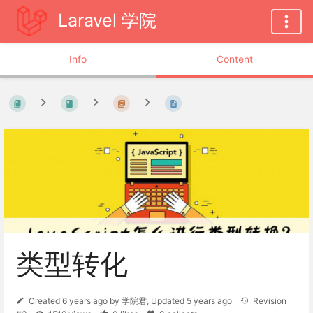
Laravel 学院
Info
Content
类型转化
Created
6 years ago
by
学院君
, Updated
5 years ago
Revision