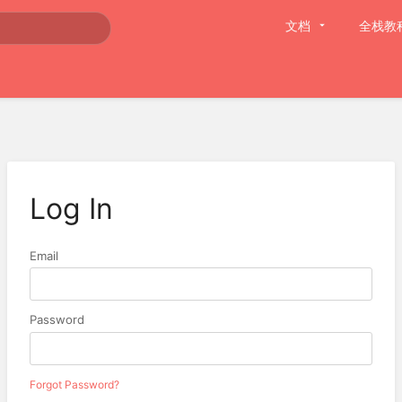
文档
全栈教
Log In
Email
Password
Forgot Password?