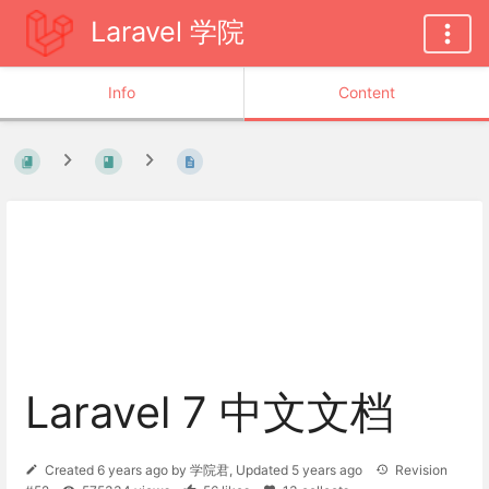
Laravel 学院
Info
Content
Laravel 7 中文文档
Created
6 years ago
by
学院君
, Updated
5 years ago
Revision