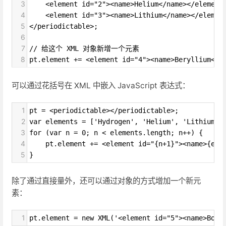
3
    <element id="2"><name>Helium</name></element
4
    <element id="3"><name>Lithium</name></elemen
5
</periodictable>;
6
7
// 给这个 XML 对象新增一个元素
8
pt.element += <element id="4"><name>Beryllium</n
可以通过花括号在 XML 中嵌入 JavaScript 表达式：
1
pt = <periodictable></periodictable>;
2
var elements = ['Hydrogen', 'Helium', 'Lithium']
3
for (var n = 0; n < elements.length; n++) {
4
    pt.element += <element id="{n+1}"><name>{ele
5
}
除了通过直接量外，还可以通过对象的方式增加一个新元
素：
1
pt.element = new XML('<element id="5"><name>Boro