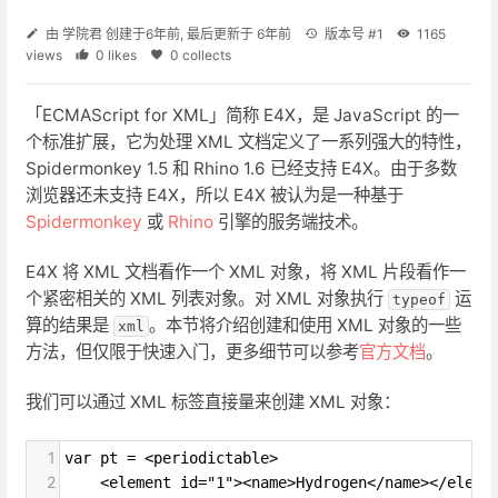
由
学院君
创建于
6年前
, 最后更新于
6年前
版本号 #1
1165
views
0 likes
0 collects
「ECMAScript for XML」简称 E4X，是 JavaScript 的一
个标准扩展，它为处理 XML 文档定义了一系列强大的特性，
Spidermonkey 1.5 和 Rhino 1.6 已经支持 E4X。由于多数
浏览器还未支持 E4X，所以 E4X 被认为是一种基于
Spidermonkey
或
Rhino
引擎的服务端技术。
E4X 将 XML 文档看作一个 XML 对象，将 XML 片段看作一
个紧密相关的 XML 列表对象。对 XML 对象执行
运
typeof
算的结果是
。本节将介绍创建和使用 XML 对象的一些
xml
方法，但仅限于快速入门，更多细节可以参考
官方文档
。
我们可以通过 XML 标签直接量来创建 XML 对象：
1
var pt = <periodictable>
2
    <element id="1"><name>Hydrogen</name></eleme