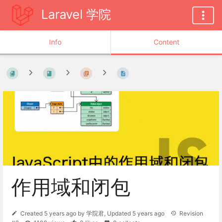
Laravel 学院
Info
Content
作用域和闭包
Created
5 years ago
by
学院君
, Updated
5 years ago
Revision