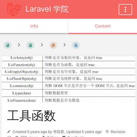
Laravel 学院
Info
Content
工具函数
Created
5 years ago
by
学院君
, Updated
5 years ago
Revision