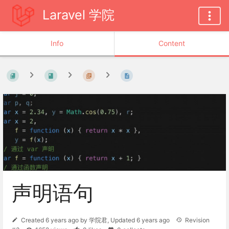
Laravel 学院
Info
Content
声明语句
Created
6 years ago
by
学院君
, Updated
6 years ago
Revision