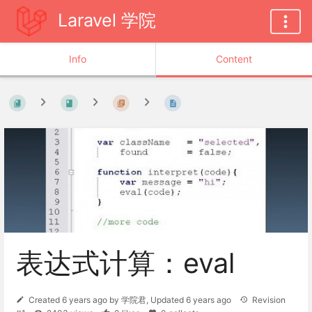
Laravel 学院
Info
Content
表达式计算：eval
Created
6 years ago
by
学院君
, Updated
6 years ago
Revision