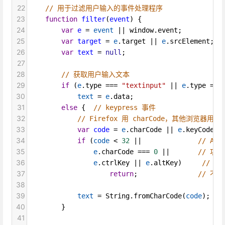
22
// 用于过滤用户输入的事件处理程序
23
function
filter
(
event
) {
24
var
e
=
event
||
window
.
event
;
25
var
target
=
e
.
target
||
e
.
srcElement
;
26
var
text
=
null
;
27
28
// 获取用户输入文本
29
if
 (
e
.
type
===
"textinput"
||
e
.
type
===
30
text
=
e
.
data
;
31
else
 {  
// keypress 事件
32
// Firefox 用 charCode，其他浏览器用 ke
33
var
code
=
e
.
charCode
||
e
.
keyCode
;
34
if
 (
code
<
32
||
// AS
35
e
.
charCode
===
0
||
// 功能
36
e
.
ctrlKey
||
e
.
altKey
)     
// 辅
37
return
;               
// 不
38
39
text
=
String
.
fromCharCode
(
code
);  
/
40
        }
41