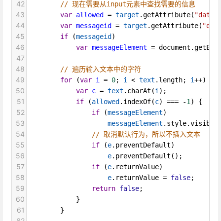
42
// 现在需要从input元素中查找需要的信息
43
var
allowed
=
target
.
getAttribute
(
"data-
44
var
messageid
=
target
.
getAttribute
(
"dat
45
if
 (
messageid
)
46
var
messageElement
=
document
.
getEle
47
48
// 遍历输入文本中的字符
49
for
 (
var
i
=
0
; 
i
<
text
.
length
; 
i
++
) {
50
var
c
=
text
.
charAt
(
i
);
51
if
 (
allowed
.
indexOf
(
c
) 
===
-
1
) {   
/
52
if
 (
messageElement
)
53
messageElement
.
style
.
visibil
54
// 取消默认行为，所以不插入文本
55
if
 (
e
.
preventDefault
)
56
e
.
preventDefault
();
57
if
 (
e
.
returnValue
)
58
e
.
returnValue
=
false
;
59
return
false
;
60
            }
61
        }
62