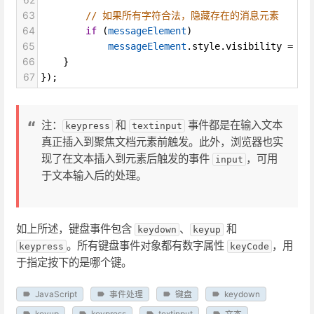
63
// 如果所有字符合法，隐藏存在的消息元素
64
if
 (
messageElement
)
65
messageElement
.
style
.
visibility
=
'h
66
    }
67
});
注：
和
事件都是在输入文本
keypress
textinput
真正插入到聚焦文档元素前触发。此外，浏览器也实
现了在文本插入到元素后触发的事件
，可用
input
于文本输入后的处理。
如上所述，键盘事件包含
、
和
keydown
keyup
。所有键盘事件对象都有数字属性
，用
keypress
keyCode
于指定按下的是哪个键。
JavaScript
事件处理
键盘
keydown
keyup
keypress
textinput
文本