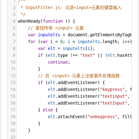
1
/**
2
 * InputFilter.js: 过滤<input>元素的键盘输入
3
 */
4
whenReady
(
function
 () {
5
// 查找所有 <input> 元素
6
var
inputelts
=
document
.
getElementsByTagNam
7
for
 (
var
i
=
0
; 
i
<
inputelts
.
length
; 
i
++
) {
8
var
elt
=
inputelts
[
i
];
9
if
 (
elt
.
type
!==
"text"
||
!
elt
.
hasAttri
10
continue
;
11
        }
12
// 在 <input> 元素上注册事件处理函数
13
if
 (
elt
.
addEventListener
) {
14
elt
.
addEventListener
(
"keypress"
, 
fil
15
elt
.
addEventListener
(
"textinput"
, 
fi
16
elt
.
addEventListener
(
"textInput"
, 
fi
17
        } 
else
 {
18
elt
.
attachEvent
(
"onkeypress"
, 
filter
19
        }
20
    }
21