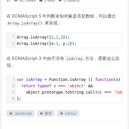
#1
957 views
0 likes
0 collects
在 ECMAScript 5 中判断未知对象是否是数组，可以通过
来实现：
Array.isArray()
1
Array
.
isArray
([
1
,
2
,
3
]);
2
Array
.
isArray
({
x
:
1
, 
y
:
2
});
在 ECMAScript 3 中由于没有
方法，需要这么实
isArray
现：
1
var
isArray
=
Function
.
isArray
||
function
(
o
) {
2
return
typeof
o
===
'object'
&&
3
object
.
prototype
.
toString
.
call
(
o
) 
===
'[obje
4
};
JavaScript
数组
isArray