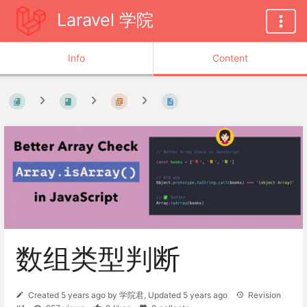
Laravel 学院
Info
Content
数组类型判断
Created
5 years ago
by
学院君
, Updated
5 years ago
Revision