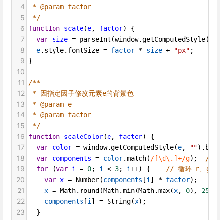
4
 * @param factor
5
 */
6
function
scale
(
e
, 
factor
) {
7
var
size
=
parseInt
(
window
.
getComputedStyle
(
e
,
8
e
.
style
.
fontSize
=
factor
*
size
+
"px"
;
9
}
10
11
/**
12
 * 因指定因子修改元素e的背景色
13
 * @param e
14
 * @param factor
15
 */
16
function
scaleColor
(
e
, 
factor
) {
17
var
color
=
window
.
getComputedStyle
(
e
, 
""
).
bac
18
var
components
=
color
.
match
(
/[\d\.]+/g
);  
//
19
for
 (
var
i
=
0
; 
i
<
3
; 
i
++
) {    
// 循环 r、g、
20
var
x
=
Number
(
components
[
i
] 
*
factor
);   
/
21
x
=
Math
.
round
(
Math
.
min
(
Math
.
max
(
x
, 
0
), 
255
)
22
components
[
i
] 
=
String
(
x
);
23
  }