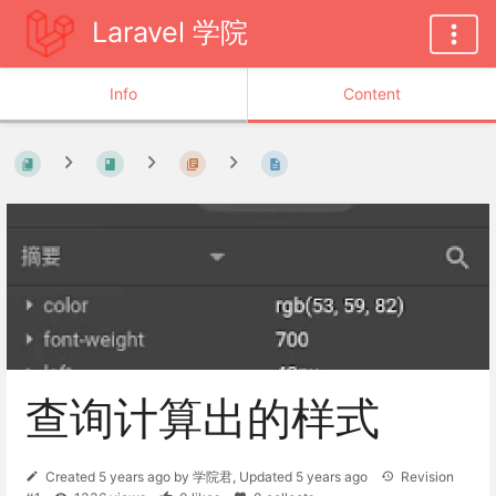
Laravel 学院
Info
Content
查询计算出的样式
Created
5 years ago
by
学院君
, Updated
5 years ago
Revision