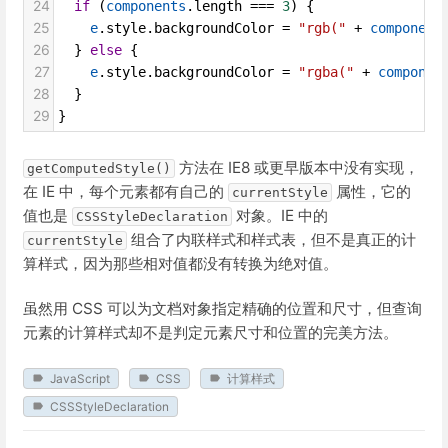
24
if
 (
components
.
length
===
3
) {
25
e
.
style
.
backgroundColor
=
"rgb("
+
component
26
  } 
else
 {
27
e
.
style
.
backgroundColor
=
"rgba("
+
componen
28
  }
29
}
方法在 IE8 或更早版本中没有实现，
getComputedStyle()
在 IE 中，每个元素都有自己的
属性，它的
currentStyle
值也是
对象。IE 中的
CSSStyleDeclaration
组合了内联样式和样式表，但不是真正的计
currentStyle
算样式，因为那些相对值都没有转换为绝对值。
虽然用 CSS 可以为文档对象指定精确的位置和尺寸，但查询
元素的计算样式却不是判定元素尺寸和位置的完美方法。
JavaScript
CSS
计算样式
CSSStyleDeclaration