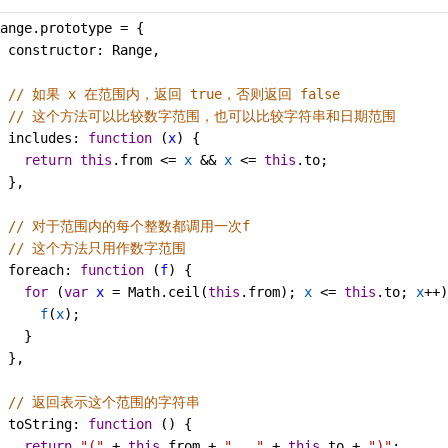
ange
.
prototype
=
 {
constructor
: 
Range
,
// 如果 x 在范围内，返回 true，否则返回 false
// 这个方法可以比较数字范围，也可以比较字符串和日期范围
includes
: 
function
 (
x
) {
return
this
.
from
<=
x
&&
x
<=
this
.
to
;
 },
// 对于范围内的每个整数都调用一次f
// 这个方法只用作数字范围
foreach
: 
function
 (
f
) {
for
 (
var
x
=
Math
.
ceil
(
this
.
from
); 
x
<=
this
.
to
; 
x
++
)
f
(
x
);
   }
 },
// 返回表示这个范围的字符串
toString
: 
function
 () {
return
"("
+
this
.
from
+
"..."
+
this
.
to
+
")"
;