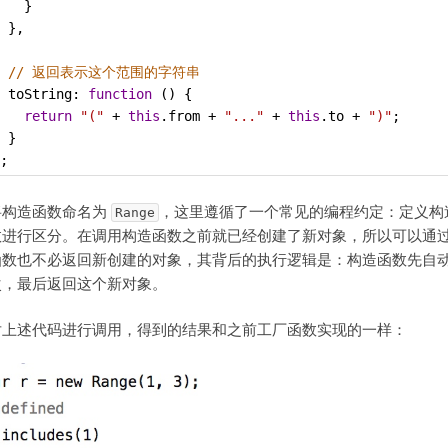
   }
 },
// 返回表示这个范围的字符串
toString
: 
function
 () {
return
"("
+
this
.
from
+
"..."
+
this
.
to
+
")"
;
 }
;
将构造函数命名为
，这里遵循了一个常见的编程约定：定义构
Range
数进行区分。在调用构造函数之前就已经创建了新对象，所以可以通
函数也不必返回新创建的对象，其背后的执行逻辑是：构造函数先自
次，最后返回这个新对象。
对上述代码进行调用，得到的结果和之前工厂函数实现的一样：