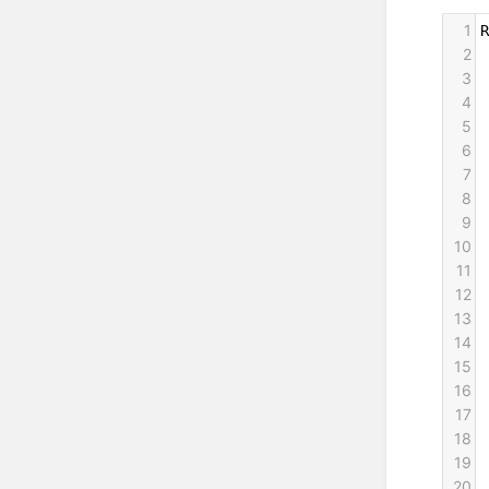
1
R
2
3
4
5
6
7
8
 
9
10
11
12
13
14
15
 
16
 
17
18
19
20