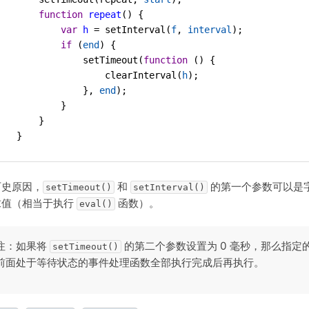
function
repeat
() {
var
h
=
setInterval
(
f
, 
interval
);
if
 (
end
) {
setTimeout
(
function
 () {
clearInterval
(
h
);
               }, 
end
);
           }
       }
   }
历史原因，
和
的第一个参数可以是
setTimeout()
setInterval()
求值（相当于执行
函数）。
eval()
注：如果将
的第二个参数设置为 0 毫秒，那么指
setTimeout()
前面处于等待状态的事件处理函数全部执行完成后再执行。