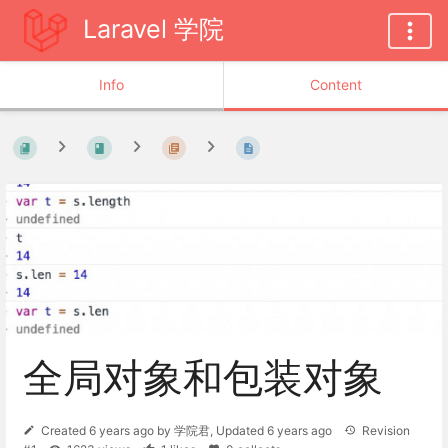
Laravel 学院
Info
Content
全局对象和包装对象
Created
6 years ago
by
学院君
, Updated
6 years ago
Revision