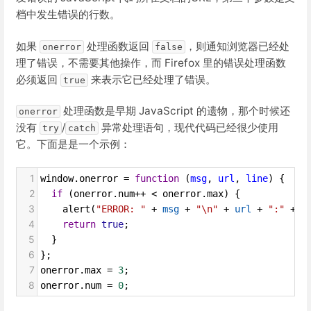
档中发生错误的行数。
如果
处理函数返回
，则通知浏览器已经处
onerror
false
理了错误，不需要其他操作，而 Firefox 里的错误处理函数
必须返回
来表示它已经处理了错误。
true
处理函数是早期 JavaScript 的遗物，那个时候还
onerror
没有
/
异常处理语句，现代代码已经很少使用
try
catch
它。下面是是一个示例：
1
window
.
onerror
=
function
 (
msg
, 
url
, 
line
) {
2
if
 (
onerror
.
num
++
<
onerror
.
max
) {
3
alert
(
"ERROR: "
+
msg
+
"\n"
+
url
+
":"
+
l
4
return
true
;
5
  }
6
};
7
onerror
.
max
=
3
;
8
onerror
.
num
=
0
;