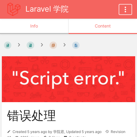
Laravel 学院
Info
Content
错误处理
Created
5 years ago
by
学院君
, Updated
5 years ago
Revision