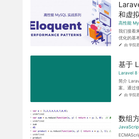
Lar
和虚
高性能 My
我们接着来
优化的基本原
由 学院君
基于 L
Laravel
简介 Lar
案。通过使
由 学院君
数组
JavaScr
ECMASc