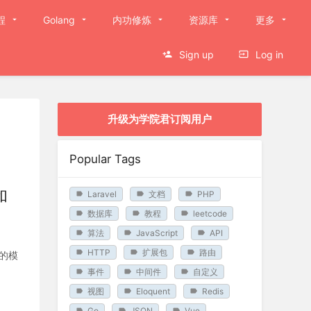
程
Golang
内功修炼
资源库
更多
Sign up
Log in
升级为学院君订阅用户
Popular Tags
和
Laravel
文档
PHP
数据库
教程
leetcode
算法
JavaScript
API
HTTP
扩展包
路由
 的模
事件
中间件
自定义
视图
Eloquent
Redis
Go
JSON
Vue