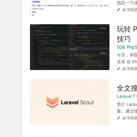
指定一个连
由 学院君
玩转 
技巧
玩转 Php
今天，学院
文本 在 Ph
由 学院君
全文搜
Laravel
简介 Lar
案。通过使
由 学院君