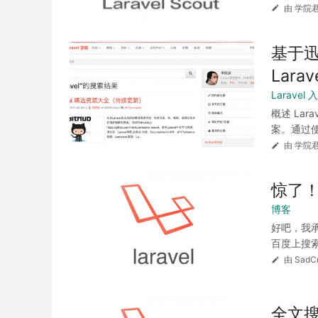
由 学院君
基于迅搜
Lar
Larave
概述 Lar
案。通过使
由 学院君
惊了
博客
好吧，我承
百度上搜索
由 SadC
全文搜索