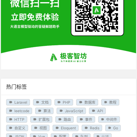
热门标签
Laravel
文档
PHP
数据库
教程
leetcode
算法
JavaScript
API
HTTP
扩展包
路由
事件
中间件
自定义
视图
Eloquent
Redis
Go
JSON
Vue
配置
队列
认证