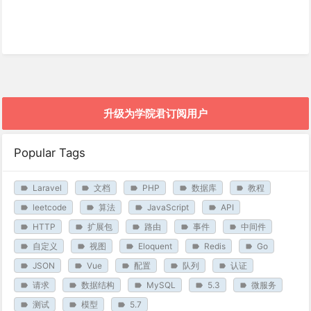
升级为学院君订阅用户
Popular Tags
Laravel
文档
PHP
数据库
教程
leetcode
算法
JavaScript
API
HTTP
扩展包
路由
事件
中间件
自定义
视图
Eloquent
Redis
Go
JSON
Vue
配置
队列
认证
请求
数据结构
MySQL
5.3
微服务
测试
模型
5.7