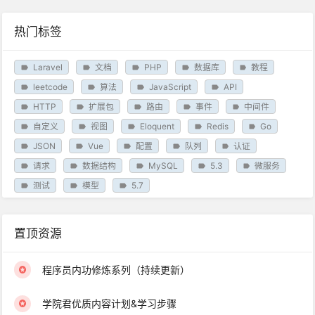
热门标签
Laravel
文档
PHP
数据库
教程
leetcode
算法
JavaScript
API
HTTP
扩展包
路由
事件
中间件
自定义
视图
Eloquent
Redis
Go
JSON
Vue
配置
队列
认证
请求
数据结构
MySQL
5.3
微服务
测试
模型
5.7
置顶资源
程序员内功修炼系列（持续更新）
学院君优质内容计划&学习步骤