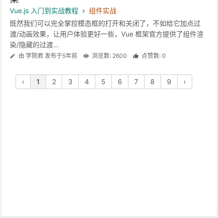
Vue.js 入门到实战教程
组件实战
既然我们可以完全掌控模态框的打开和关闭了，不如给它加点过
渡/动画效果，让用户体验更好一些，Vue 框架官方提供了组件渲
染/隐藏的过渡...
由 学院君 发布于5年前
浏览数: 2600
点赞数: 0
‹
1
2
3
4
5
6
7
8
9
›