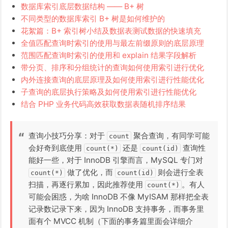
数据库索引底层数据结构 —— B+ 树
不同类型的数据库索引 B+ 树是如何维护的
花絮篇：B+ 索引树小结及数据表测试数据的快速填充
全值匹配查询时索引的使用与最左前缀原则的底层原理
范围匹配查询时索引的使用和 explain 结果字段解析
带分页、排序和分组统计的查询如何使用索引进行优化
内外连接查询的底层原理及如何使用索引进行性能优化
子查询的底层执行策略及如何使用索引进行性能优化
结合 PHP 业务代码高效获取数据表随机排序结果
查询小技巧分享：对于
聚合查询，有同学可能
count
会好奇到底使用
还是
查询性
count(*)
count(id)
能好一些，对于 InnoDB 引擎而言，MySQL 专门对
做了优化，而
则会进行全表
count(*)
count(id)
扫描，再逐行累加，因此推荐使用
。有人
count(*)
可能会困惑，为啥 InnoDB 不像 MyISAM 那样把全表
记录数记录下来，因为 InnoDB 支持事务，而事务里
面有个 MVCC 机制（下面的事务篇里面会详细介