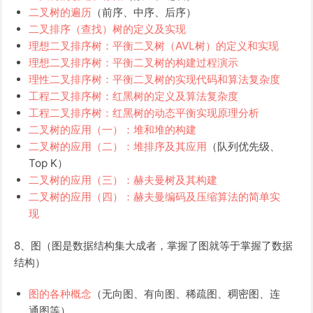
二叉树的遍历
（前序、中序、后序）
二叉排序（查找）树的定义及实现
理想二叉排序树：平衡二叉树（AVL树）的定义和实现
理想二叉排序树：平衡二叉树的构建过程演示
理性二叉排序树：平衡二叉树的实现代码和算法复杂度
工程二叉排序树：红黑树的定义及算法复杂度
工程二叉排序树：红黑树的动态平衡实现原理分析
二叉树的应用（一）：堆和堆的构建
二叉树的应用（二）：堆排序及其应用
（队列优先级、
Top K）
二叉树的应用（三）：赫夫曼树及其构建
二叉树的应用（四）：赫夫曼编码及压缩算法的简单实
现
8、图（图是数据结构集大成者，掌握了图就等于掌握了数据
结构）
图的各种概念
（无向图、有向图、稀疏图、稠密图、连
通图等）