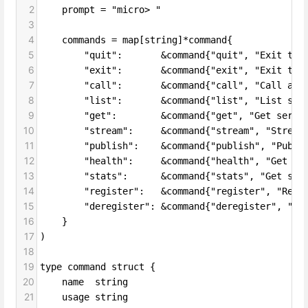
2
prompt = "micro> "
3
4
commands = map[string]*command{
5
"quit":       &command{"quit", "Exit the
6
"exit":       &command{"exit", "Exit the
7
"call":       &command{"call", "Call a s
8
"list":       &command{"list", "List ser
9
"get":        &command{"get", "Get servi
10
"stream":     &command{"stream", "Stream
11
"publish":    &command{"publish", "Publi
12
"health":     &command{"health", "Get se
13
"stats":      &command{"stats", "Get ser
14
"register":   &command{"register", "Regi
15
"deregister": &command{"deregister", "De
16
}
17
)
18
19
type command struct {
20
name  string
21
usage string