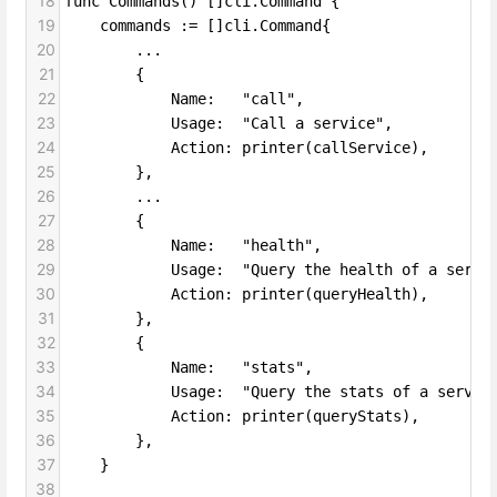
18
func Commands() []cli.Command {
19
commands := []cli.Command{
20
...
21
{
22
Name:   "call",
23
Usage:  "Call a service",
24
Action: printer(callService),
25
},
26
...
27
{
28
Name:   "health",
29
Usage:  "Query the health of a servi
30
Action: printer(queryHealth),
31
},
32
{
33
Name:   "stats",
34
Usage:  "Query the stats of a servic
35
Action: printer(queryStats),
36
},
37
}
38