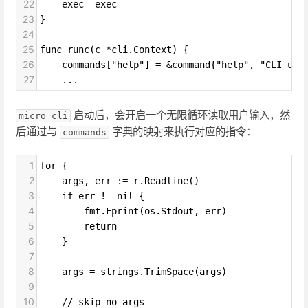
22
exec  exec
23
}
24
25
func runc(c *cli.Context) {
26
commands["help"] = &command{"help", "CLI usa
27
...
启动后，会开启一个无限循环读取用户输入，然
micro cli
后通过与
字典的映射来执行对应的指令：
commands
1
for {
2
args, err := r.Readline()
3
if err != nil {
4
fmt.Fprint(os.Stdout, err)
5
return
6
}
7
8
args = strings.TrimSpace(args)
9
10
// skip no args