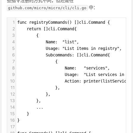
些指令注册的方式不同，但还是在
中：
github.com/micro/micro/cli/cli.go
1
func registryCommands() []cli.Command {
2
return []cli.Command{
3
{
4
Name:  "list",
5
Usage: "List items in registry",
6
Subcommands: []cli.Command{
7
{
8
Name:   "services",
9
Usage:  "List services in re
10
Action: printer(listServices
11
},
12
},
13
},
14
...
15
}
16
}
17