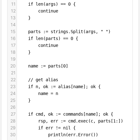
11
if len(args) == 0 {
12
continue
13
}
14
15
parts := strings.Split(args, " ")
16
if len(parts) == 0 {
17
continue
18
}
19
20
name := parts[0]
21
22
// get alias
23
if n, ok := alias[name]; ok {
24
name = n
25
}
26
27
if cmd, ok := commands[name]; ok {
28
rsp, err := cmd.exec(c, parts[1:])
29
if err != nil {
30
println(err.Error())