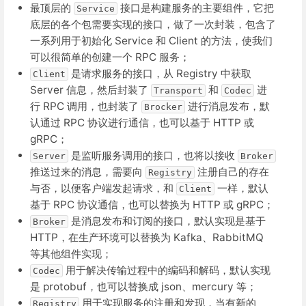
最顶层的
接口是构建服务的主要组件，它把
Service
底层的各个包需要实现的接口，做了一次封装，包含了
一系列用于初始化 Service 和 Client 的方法，使我们
可以很简单的创建一个 RPC 服务；
是请求服务的接口，从 Registry 中获取
Client
Server 信息，然后封装了
和
进
Transport
Codec
行 RPC 调用，也封装了
进行消息发布，默
Brocker
认通过 RPC 协议进行通信，也可以基于 HTTP 或
gRPC；
是监听服务调用的接口，也将以接收
Server
Broker
推送过来的消息，需要向
注册自己的存在
Registry
与否，以便客户端发起请求，和
一样，默认
Client
基于 RPC 协议通信，也可以替换为 HTTP 或 gRPC；
是消息发布和订阅的接口，默认实现是基于
Broker
HTTP，在生产环境可以替换为 Kafka、RabbitMQ
等其他组件实现；
用于解决传输过程中的编码和解码，默认实现
Codec
是 protobuf，也可以替换成 json、mercury 等；
用于实现服务的注册和发现，当有新的
Registry