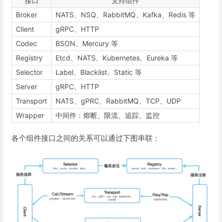
接口
支持组件
Broker
NATS、NSQ、RabbitMQ、Kafka、Redis 等
Client
gRPC、HTTP
Codec
BSON、Mercury 等
Registry
Etcd、NATS、Kubernetes、Eureka 等
Selector
Label、Blacklist、Static 等
Server
gRPC、HTTP
Transport
NATS、gPRC、RabbitMQ、TCP、UDP
Wrapper
中间件：熔断、限流、追踪、监控
各个组件接口之间的关系可以通过下图串联：