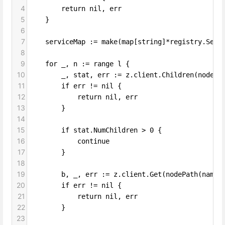
4
return nil, err
5
}
6
7
serviceMap := make(map[string]*registry.Serv
8
9
for _, n := range l {
10
_, stat, err := z.client.Children(nodePa
11
if err != nil {
12
return nil, err
13
}
14
15
if stat.NumChildren > 0 {
16
continue
17
}
18
19
b, _, err := z.client.Get(nodePath(name,
20
if err != nil {
21
return nil, err
22
}
23