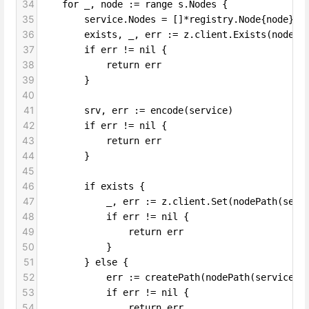
34
for _, node := range s.Nodes {
35
service.Nodes = []*registry.Node{node}
36
exists, _, err := z.client.Exists(nodePa
37
if err != nil {
38
return err
39
}
40
41
srv, err := encode(service)
42
if err != nil {
43
return err
44
}
45
46
if exists {
47
_, err := z.client.Set(nodePath(serv
48
if err != nil {
49
return err
50
}
51
} else {
52
err := createPath(nodePath(service.N
53
if err != nil {
54
return err