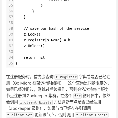
55
}
56
}
57
}
58
59
// save our hash of the service
60
z.Lock()
61
z.register[s.Name] = h
62
z.Unlock()
63
64
return nil
65
}
在注册服务时，首先会查询
字典看是否已经注
z.register
册（Go Micro 框架运行时级别），这个查询是同步阻塞的，
如果已经注册过，则跳过后续操作，否则会依次将每个服务
节点注册到 Zookeeper 集群。在这个
循环体中，依然
for
会调用
方法判断节点是否已经注册
z.client.Exists
（Zookeeper 级别），如果节点已经存在则调用
更新该节点，否则调用
z.client.Set
z.client.Create