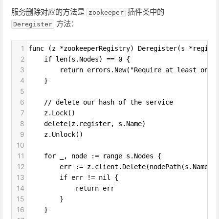
服务删除对应的方法是
插件类中的
zookeeper
方法：
Deregister
1
func (z *zookeeperRegistry) Deregister(s *regist
2
if len(s.Nodes) == 0 {
3
return errors.New("Require at least one 
4
}
5
6
// delete our hash of the service
7
z.Lock()
8
delete(z.register, s.Name)
9
z.Unlock()
10
11
for _, node := range s.Nodes {
12
err := z.client.Delete(nodePath(s.Name, 
13
if err != nil {
14
return err
15
}
16
}