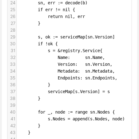
24
sn, err := decode(b)
25
if err != nil {
26
return nil, err
27
}
28
29
s, ok := serviceMap[sn.Version]
30
if !ok {
31
s = &registry.Service{
32
Name:      sn.Name,
33
Version:   sn.Version,
34
Metadata:  sn.Metadata,
35
Endpoints: sn.Endpoints,
36
}
37
serviceMap[s.Version] = s
38
}
39
40
for _, node := range sn.Nodes {
41
s.Nodes = append(s.Nodes, node)
42
}
43
}