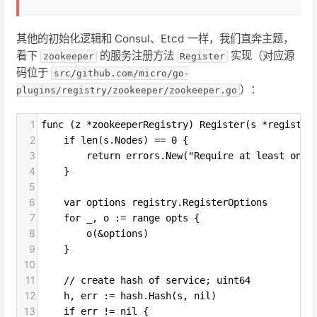
其他的初始化逻辑和 Consul、Etcd 一样，我们直奔主题，
看下
的服务注册方法
实现（对应源
zookeeper
Register
码位于
src/github.com/micro/go-
）：
plugins/registry/zookeeper/zookeeper.go
1
func (z *zookeeperRegistry) Register(s *registry
2
if len(s.Nodes) == 0 {
3
return errors.New("Require at least one 
4
}
5
6
var options registry.RegisterOptions
7
for _, o := range opts {
8
o(&options)
9
}
10
11
// create hash of service; uint64
12
h, err := hash.Hash(s, nil)
13
if err != nil {