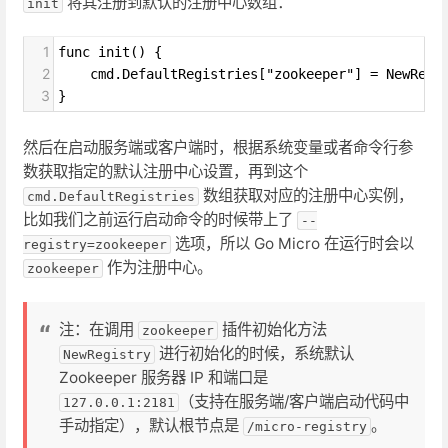
将其注册到默认的注册中心数组：
init
1
func init() {
2
cmd.DefaultRegistries["zookeeper"] = NewRegi
3
}
然后在启动服务端或客户端时，根据系统变量或者命令行参
数获取指定的默认注册中心设置，再到这个
数组获取对应的注册中心实例，
cmd.DefaultRegistries
比如我们之前运行启动命令的时候带上了
--
选项，所以 Go Micro 在运行时会以
registry=zookeeper
作为注册中心。
zookeeper
注：在调用
插件初始化方法
zookeeper
进行初始化的时候，系统默认
NewRegistry
Zookeeper 服务器 IP 和端口是
（支持在服务端/客户端启动代码中
127.0.0.1:2181
手动指定），默认根节点是
。
/micro-registry