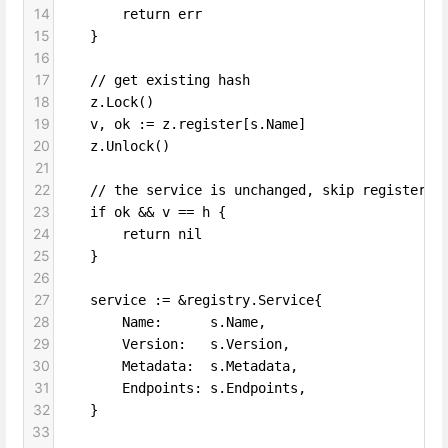
14
return err
15
}
16
17
// get existing hash
18
z.Lock()
19
v, ok := z.register[s.Name]
20
z.Unlock()
21
22
// the service is unchanged, skip registerin
23
if ok && v == h {
24
return nil
25
}
26
27
service := &registry.Service{
28
Name:      s.Name,
29
Version:   s.Version,
30
Metadata:  s.Metadata,
31
Endpoints: s.Endpoints,
32
}
33