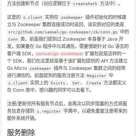
方法创建新节点（对应逻辑位于
方法中）。
createPath
这里的
实例在
插件初始化的时候建
z.client
zookeeper
立与 Zookeeper 集群连接成功时返回，该实例对应的类是
中的
src/github.com/samuel/go-zookeeper/zk/conn.go
类，前面我们提到过 Zookeeper 本身基于 Java 开
Conn
发，如果要在 Go 程序中与其通信，需要借助针对 Go 语言的
客户端 SDK，
samuel/go-zookeeper
扩展包就是这样的一
个 SDK，我们在这里就是基于该扩展包提供的 API 方法建立
Go Micro
插件与 Zookeeper 集群之间的纽带
zookeeper
进行通信的。前面提到的服务注册方法
中
Register
实例上的
、
、
方法都定义
z.client
Exists
Set
Create
在 Conn 类中，感兴趣的同学可以去看下。
注册/更新完所有服务节点后，会再次以同步阻塞的方式将服
务信息存储到
字典中，以避免重复注册带来的
z.register
额外系统开销。
服务删除