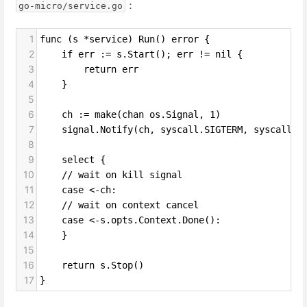
：
go-micro/service.go
1
func (s *service) Run() error {
2
if err := s.Start(); err != nil {
3
return err
4
}
5
6
ch := make(chan os.Signal, 1)
7
signal.Notify(ch, syscall.SIGTERM, syscall.S
8
9
select {
10
// wait on kill signal
11
case <-ch:
12
// wait on context cancel
13
case <-s.opts.Context.Done():
14
}
15
16
return s.Stop()
17
}