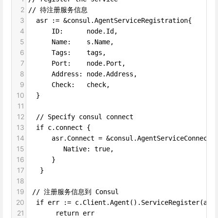
2
// 待注册服务信息
3
  asr := &consul.AgentServiceRegistration{
4
      ID:      node.Id,
5
      Name:    s.Name,
6
      Tags:    tags,
7
      Port:    node.Port,
8
      Address: node.Address,
9
      Check:   check,
10
  }
11
12
  // Specify consul connect
13
  if c.connect {
14
      asr.Connect = &consul.AgentServiceConnect{
15
         Native: true,
16
      }
17
   }
18
19
 // 注册服务信息到 Consul
20
  if err := c.Client.Agent().ServiceRegister(asr
21
   return err