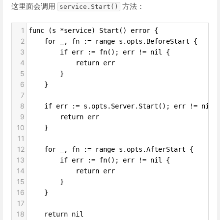
这里面会调用
方法：
service.Start()
1
func (s *service) Start() error {
2
for _, fn := range s.opts.BeforeStart {
3
if err := fn(); err != nil {
4
return err
5
}
6
}
7
8
if err := s.opts.Server.Start(); err != nil 
9
return err
10
}
11
12
for _, fn := range s.opts.AfterStart {
13
if err := fn(); err != nil {
14
return err
15
}
16
}
17
18
return nil