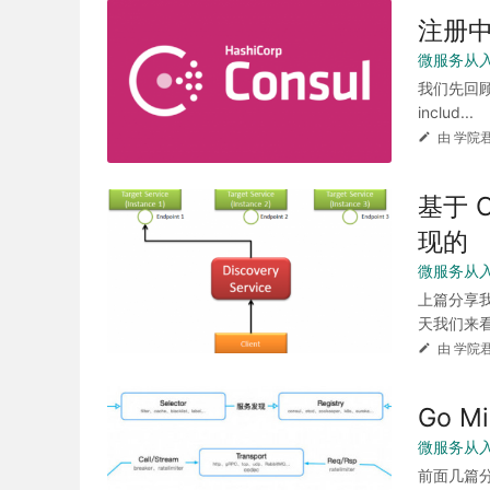
注册中
微服务从
我们先回顾下通
includ...
由 学院君
基于 C
现的
微服务从
上篇分享我
天我们来看看 
由 学院君
Go 
微服务从
前面几篇