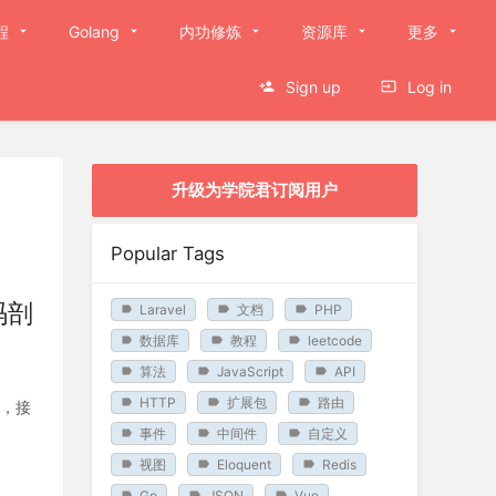
程
Golang
内功修炼
资源库
更多
Sign up
Log in
升级为学院君订阅用户
Popular Tags
码剖
Laravel
文档
PHP
数据库
教程
leetcode
算法
JavaScript
API
HTTP
扩展包
路由
中，接
事件
中间件
自定义
视图
Eloquent
Redis
Go
JSON
Vue