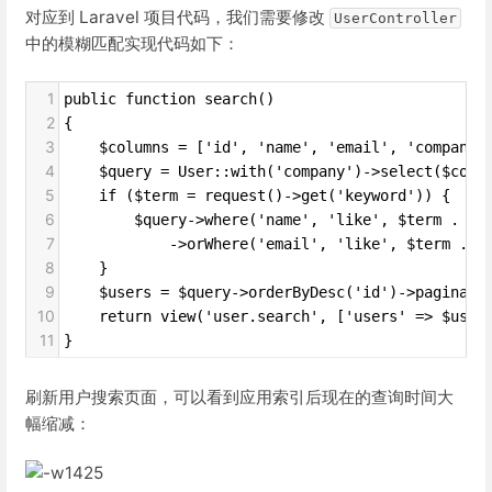
对应到 Laravel 项目代码，我们需要修改
UserController
中的模糊匹配实现代码如下：
1
public function search()
2
{
3
    $columns = ['id', 'name', 'email', 'company_
4
    $query = User::with('company')->select($colu
5
    if ($term = request()->get('keyword')) {
6
        $query->where('name', 'like', $term . '%
7
            ->orWhere('email', 'like', $term . '
8
    }
9
    $users = $query->orderByDesc('id')->paginate
10
    return view('user.search', ['users' => $user
11
}
刷新用户搜索页面，可以看到应用索引后现在的查询时间大
幅缩减：