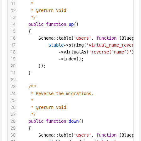
11
*
12
* @return void
13
*/
14
public
function
up
()
15
    {
16
Schema
::
table
(
'users'
, 
function
 (
Bluepri
17
$table
->
string
(
'virtual_name_reverse
18
->
virtualAs
(
'reverse(`name`)'
)
19
->
index
();
20
        });
21
    }
22
23
/**
24
* Reverse the migrations.
25
*
26
* @return void
27
*/
28
public
function
down
()
29
    {
30
Schema
::
table
(
'users'
, 
function
 (
Bluepri