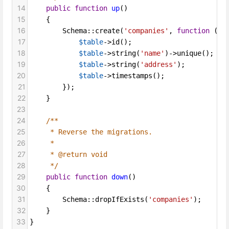
14
public
function
up
()
15
    {
16
Schema
::
create
(
'companies'
, 
function
 (
Bl
17
$table
->
id
();
18
$table
->
string
(
'name'
)
->
unique
();
19
$table
->
string
(
'address'
);
20
$table
->
timestamps
();
21
        });
22
    }
23
24
/**
25
* Reverse the migrations.
26
*
27
* @return void
28
*/
29
public
function
down
()
30
    {
31
Schema
::
dropIfExists
(
'companies'
);
32
    }
33
}