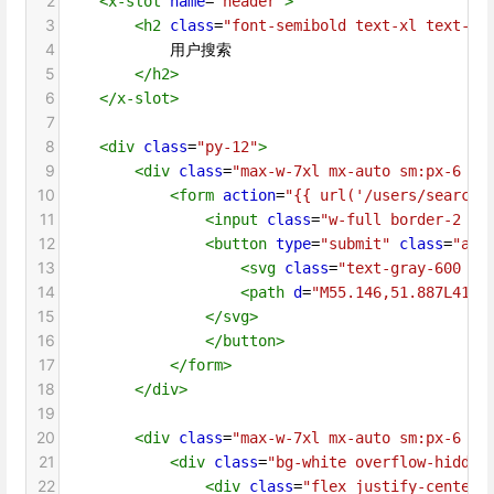
2
<
x-slot
name
=
"header"
>
3
<
h2
class
=
"font-semibold text-xl text-gr
4
            用户搜索
5
</
h2
>
6
</
x-slot
>
7
8
<
div
class
=
"py-12"
>
9
<
div
class
=
"max-w-7xl mx-auto sm:px-6 lg
10
<
form
action
=
"{{ url('/users/search'
11
<
input
class
=
"w-full border-2 bo
12
<
button
type
=
"submit"
class
=
"abs
13
<
svg
class
=
"text-gray-600 h-
14
<
path
d
=
"M55.146,51.887L41.5
15
</
svg
>
16
</
button
>
17
</
form
>
18
</
div
>
19
20
<
div
class
=
"max-w-7xl mx-auto sm:px-6 lg
21
<
div
class
=
"bg-white overflow-hidden
22
<
div
class
=
"flex justify-center"