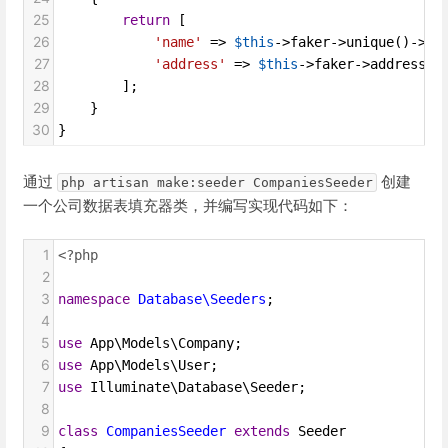
25
return
 [
26
'name'
=>
$this
->
faker
->
unique
()
->
co
27
'address'
=>
$this
->
faker
->
address
28
        ];
29
    }
30
}
通过
创建
php artisan make:seeder CompaniesSeeder
一个公司数据表填充器类，并编写实现代码如下：
1
<?php
2
3
namespace
Database\Seeders
;
4
5
use
App\Models\Company
;
6
use
App\Models\User
;
7
use
Illuminate\Database\Seeder
;
8
9
class
CompaniesSeeder
extends
Seeder