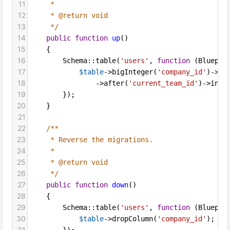
11
*
12
* @return void
13
*/
14
public
function
up
()
15
    {
16
Schema
::
table
(
'users'
, 
function
 (
Bluepri
17
$table
->
bigInteger
(
'company_id'
)
->
un
18
->
after
(
'current_team_id'
)
->
inde
19
        });
20
    }
21
22
/**
23
* Reverse the migrations.
24
*
25
* @return void
26
*/
27
public
function
down
()
28
    {
29
Schema
::
table
(
'users'
, 
function
 (
Bluepri
30
$table
->
dropColumn
(
'company_id'
);
31
        });