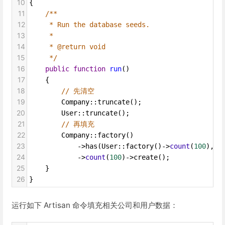
10
{
11
/**
12
* Run the database seeds.
13
*
14
* @return void
15
*/
16
public
function
run
()
17
    {
18
// 先清空
19
Company
::
truncate
();
20
User
::
truncate
();
21
// 再填充
22
Company
::
factory
()
23
->
has
(
User
::
factory
()
->
count
(
100
), 
'
24
->
count
(
100
)
->
create
();
25
    }
26
}
运行如下 Artisan 命令填充相关公司和用户数据：