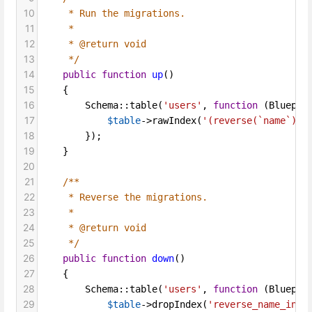
10
* Run the migrations.
11
*
12
* @return void
13
*/
14
public
function
up
()
15
    {
16
Schema
::
table
(
'users'
, 
function
 (
Bluepri
17
$table
->
rawIndex
(
'(reverse(`name`))'
18
        });
19
    }
20
21
/**
22
* Reverse the migrations.
23
*
24
* @return void
25
*/
26
public
function
down
()
27
    {
28
Schema
::
table
(
'users'
, 
function
 (
Bluepri
29
$table
->
dropIndex
(
'reverse_name_inde