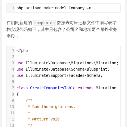
1
php artisan make:model Company -m
在刚刚新建的
数据表对应迁移文件中编写表结
companies
构实现代码如下，其中只包含了公司名和地址两个额外业务
字段：
1
<?php
2
3
use
Illuminate\Database\Migrations\Migration
;
4
use
Illuminate\Database\Schema\Blueprint
;
5
use
Illuminate\Support\Facades\Schema
;
6
7
class
CreateCompaniesTable
extends
Migration
8
{
9
/**
10
* Run the migrations.
11
*
12
* @return void
13
*/