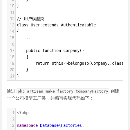
10
}
11
12
// 用户模型类
13
class User extends Authenticatable
14
{
15
    ... 
16
17
    public function company()
18
    {
19
        return $this->belongsTo(Company::class);
20
    }
21
}
通过
创建
php artisan make:factory CompanyFactory
一个公司模型工厂类，并编写实现代码如下：
1
<?php
2
3
namespace
Database\Factories
;