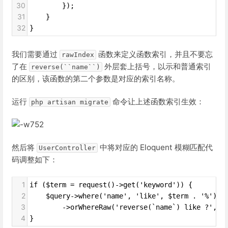
30
        });
31
    }
32
}
我们需要通过
函数来定义函数索引，并且不要忘
rawIndex
了在
外层套上括号，以示和普通索引
reverse(``name``)
的区别，该函数的第二个参数是对应的索引名称。
运行
命令让上述函数索引生效：
php artisan migrate
然后将
中将对应的 Eloquent 模糊匹配代
UserController
码调整如下：
1
if ($term = request()->get('keyword')) {
2
    $query->where('name', 'like', $term . '%')
3
        ->orWhereRaw('reverse(`name`) like ?', $
4
}