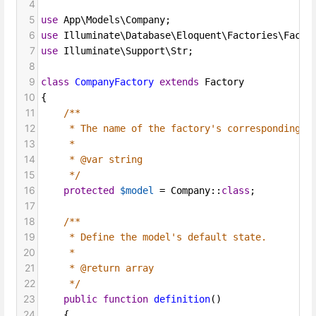
4
5
use
App\Models\Company
;
6
use
Illuminate\Database\Eloquent\Factories\Facto
7
use
Illuminate\Support\Str
;
8
9
class
CompanyFactory
extends
Factory
10
{
11
/**
12
* The name of the factory's corresponding m
13
*
14
* @var string
15
*/
16
protected
$model
=
Company
::
class
;
17
18
/**
19
* Define the model's default state.
20
*
21
* @return array
22
*/
23
public
function
definition
()
24
    {