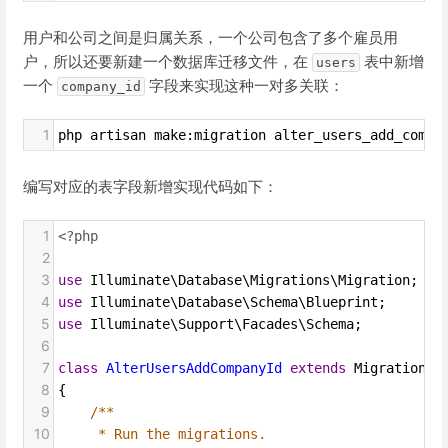
用户和公司之间是归属关系，一个公司包含了多个雇员用
户，所以还要新建一个数据库迁移文件，在
表中新增
users
一个
字段来实现这种一对多关联：
company_id
1
php artisan make:migration alter_users_add_compa
编写对应的表字段新增实现代码如下：
1
<?php
2
3
use
Illuminate\Database\Migrations\Migration
;
4
use
Illuminate\Database\Schema\Blueprint
;
5
use
Illuminate\Support\Facades\Schema
;
6
7
class
AlterUsersAddCompanyId
extends
Migration
8
{
9
/**
10
* Run the migrations.