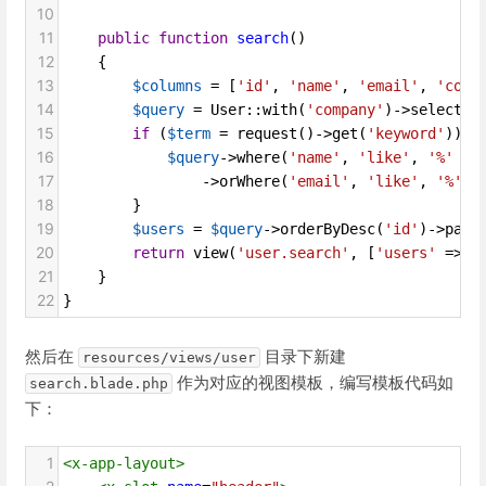
10
11
public
function
search
()
12
    {
13
$columns
=
 [
'id'
, 
'name'
, 
'email'
, 
'comp
14
$query
=
User
::
with
(
'company'
)
->
select
(
$
15
if
 (
$term
=
request
()
->
get
(
'keyword'
)) {
16
$query
->
where
(
'name'
, 
'like'
, 
'%'
 . 
17
->
orWhere
(
'email'
, 
'like'
, 
'%'
 .
18
        }
19
$users
=
$query
->
orderByDesc
(
'id'
)
->
pagi
20
return
view
(
'user.search'
, [
'users'
=>
$
21
    }
22
}
然后在
目录下新建
resources/views/user
作为对应的视图模板，编写模板代码如
search.blade.php
下：
1
<
x-app-layout
>