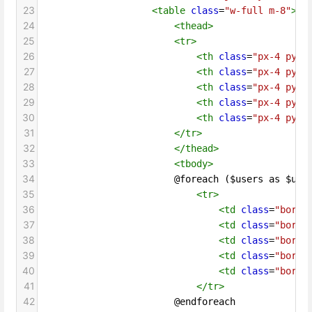
23
<
table
class
=
"w-full m-8"
>
24
<
thead
>
25
<
tr
>
26
<
th
class
=
"px-4 py-2
27
<
th
class
=
"px-4 py-2
28
<
th
class
=
"px-4 py-2
29
<
th
class
=
"px-4 py-2
30
<
th
class
=
"px-4 py-2
31
</
tr
>
32
</
thead
>
33
<
tbody
>
34
                        @foreach ($users as $use
35
<
tr
>
36
<
td
class
=
"borde
37
<
td
class
=
"borde
38
<
td
class
=
"borde
39
<
td
class
=
"borde
40
<
td
class
=
"borde
41
</
tr
>
42
                        @endforeach