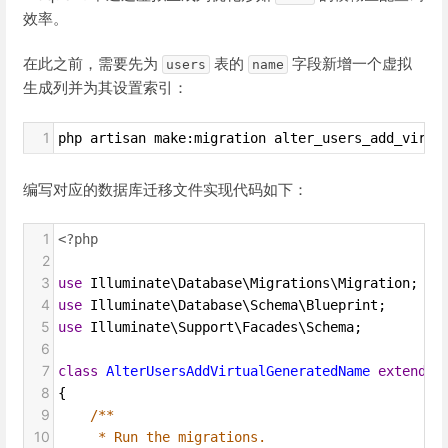
效率。
在此之前，需要先为
表的
字段新增一个虚拟
users
name
生成列并为其设置索引：
1
php artisan make:migration alter_users_add_virtu
编写对应的数据库迁移文件实现代码如下：
1
<?php
2
3
use
Illuminate\Database\Migrations\Migration
;
4
use
Illuminate\Database\Schema\Blueprint
;
5
use
Illuminate\Support\Facades\Schema
;
6
7
class
AlterUsersAddVirtualGeneratedName
extends
8
{
9
/**
10
* Run the migrations.