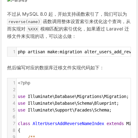
不过从 MySQL 8.0 起，开始支持函数索引了，我们可以为
函数调用整体设置索引来优化这个查询，从
reverse(name)
而实现对
模糊匹配的索引优化，如果通过 Laravel 迁
%XXX
移文件来实现的话，可以这么做：
1
php artisan make:migration alter_users_add_rever
然后编写对应的数据库迁移文件实现代码如下：
1
<?php
2
3
use
Illuminate\Database\Migrations\Migration
;
4
use
Illuminate\Database\Schema\Blueprint
;
5
use
Illuminate\Support\Facades\Schema
;
6
7
class
AlterUsersAddReverseNameIndex
extends
Migr
8
{
9
/**