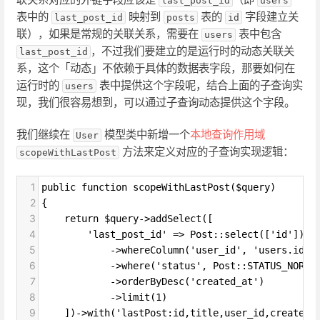
last_post_id
users
表中的
映射到
表的
字段建立关
last_post_id
posts
id
联），如果是常规的关联关系，需要在
表中包含
users
，不过我们要建立的是运行时的动态关联关
last_post_id
系，这个「动态」不依赖于具体的数据表字段，那要如何在
运行时的
表中提供这个字段呢，结合上面的子查询实
users
现，我们很容易想到，可以通过子查询动态提供这个字段。
我们继续在
模型类中新增一个
本地查询作用域
User
方法来定义对应的子查询实现逻辑：
scopeWithLastPost
1
public function scopeWithLastPost($query)
2
{
3
    return $query->addSelect([
4
        'last_post_id' => Post::select(['id'])
5
            ->whereColumn('user_id', 'users.id')
6
            ->where('status', Post::STATUS_NORMA
7
            ->orderByDesc('created_at')
8
            ->limit(1)
9
    ])->with('lastPost:id,title,user_id,created_