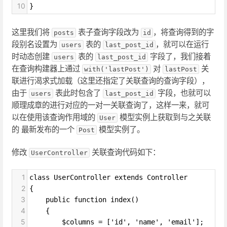
10
}
这里我们将
表子查询字段改为
，将查询得到的字
posts
id
段别名设置为
表的
，就可以在运行
users
last_post_id
时动态创建
表的
字段了，我们接着
users
last_post_id
在查询构建器上通过
对
关
with('lastPost')
lastPost
联进行渴求式加载（这里还指定了关联查询的查询字段），
由于
表此时包含了
字段，也就可以
users
last_post_id
顺理成章的进行对应的一对一关联查询了，这样一来，就可
以在使用该查询作用域的
模型实例上获取到与之关联
User
的 最新发布的一个
模型实例了。
Post
修改
关联查询代码如下：
UserController
1
class UserController extends Controller
2
{
3
    public function index()
4
    {
5
        $columns = ['id', 'name', 'email'];