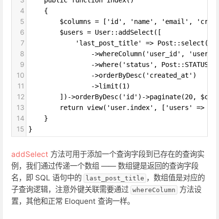
4
    {
5
        $columns = ['id', 'name', 'email', 'crea
6
        $users = User::addSelect([
7
            'last_post_title' => Post::select(['
8
                ->whereColumn('user_id', 'users.
9
                ->where('status', Post::STATUS_N
10
                ->orderByDesc('created_at')
11
                ->limit(1)
12
        ])->orderByDesc('id')->paginate(20, $col
13
        return view('user.index', ['users' => $u
14
    }
15
}
addSelect
方法可用于添加一个查询字段到已存在的查询实
例，我们通过传递一个数组 —— 数组键是返回的查询字段
名，即 SQL 语句中的
，数组值是对应的
last_post_title
子查询逻辑，注意外键关联需要通过
方法设
whereColumn
置，其他和正常 Eloquent 查询一样。