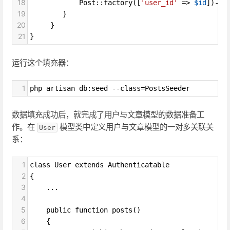
18
Post
::
factory
([
'user_id'
=>
$id
])
->
c
19
        }
20
     }
21
}
运行这个填充器：
1
php artisan db:seed --class=PostsSeeder
数据填充成功后，就完成了用户与文章模型的数据准备工
作。在
模型类中定义用户与文章模型的一对多关联关
User
系：
1
class User extends Authenticatable
2
{
3
    ...
4
5
    public function posts()
6
    {