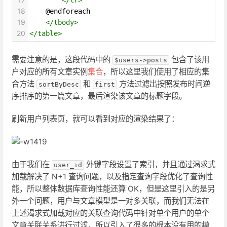
18
    @endforeach
19
</
tbody
>
20
</
table
>
需要注意的是，这段代码中的
包含了该用
$users->posts
户对应的所有文章实例
集合
，所以这里我们使用了相应的集
合方法
和
方法过滤出按照发布时间逆
sortByDesc
first
序排序的第一篇文章，最后渲染该文章的标题字段。
刷新用户列表页，就可以看到对应的渲染结果了：
由于我们在
外键字段设置了索引，并且通过渴求式
user_id
加载解决了 N+1 查询问题，以及指定查询字段优化了查询性
能，所以整体数据库查询性能还算 OK，但是这里引入的是另
外一个问题，用户与文章模型是一对多关联，而我们无法在
上述渴求式加载对应的关联查询代码中针对单个用户的单个
文章关联关系进行过滤，所以引入了很多的根本没有用的模