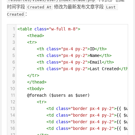
时间字段
修改为最新发布文章字段
Created At
Last 
：
Created
1
<
table
class
=
"w-full m-8"
>
2
<
thead
>
3
<
tr
>
4
<
th
class
=
"px-4 py-2"
>
ID
</
th
>
5
<
th
class
=
"px-4 py-2"
>
Name
</
th
>
6
<
th
class
=
"px-4 py-2"
>
Email
</
th
>
7
<
th
class
=
"px-4 py-2"
>
Last Created
</
th
>
8
</
tr
>
9
</
thead
>
10
<
tbody
>
11
    @foreach ($users as $user)
12
<
tr
>
13
<
td
class
=
"border px-4 py-2"
>
{{ $use
14
<
td
class
=
"border px-4 py-2"
>
{{ $use
15
<
td
class
=
"border px-4 py-2"
>
{{ $use
16
<
td
class
=
"border px-4 py-2"
>
{{ $use
17
</
tr
>