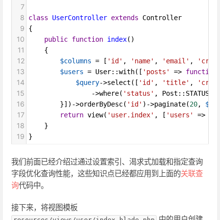
7
8
class
UserController
extends
Controller
9
{
10
public
function
index
()
11
    {
12
$columns
=
 [
'id'
, 
'name'
, 
'email'
, 
'crea
13
$users
=
User
::
with
([
'posts'
=>
function
14
$query
->
select
([
'id'
, 
'title'
, 
'crea
15
->
where
(
'status'
, 
Post
::
STATUS_N
16
        }])
->
orderByDesc
(
'id'
)
->
paginate
(
20
, 
$co
17
return
view
(
'user.index'
, [
'users'
=>
$u
18
    }
19
}
我们前面已经介绍过通过设置索引、渴求式加载和指定查询
字段优化查询性能，这些知识点已经都应用到上面的
关联查
询
代码中。
接下来，将视图模板
中的用户创建
resources/views/user/index.blade.php