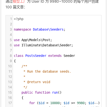
通过
模型工厂
为 User ID 为 9980~10000 的每个用户创建
100 篇文章：
1
<?php
2
3
namespace
Database\Seeders
;
4
5
use
App\Models\Post
;
6
use
Illuminate\Database\Seeder
;
7
8
class
PostsSeeder
extends
Seeder
9
{
10
/**
11
* Run the database seeds.
12
*
13
* @return void
14
*/
15
public
function
run
()
16
    {
17
for
 (
$id
=
10000
; 
$id
>=
9980
; 
$id
--
) {