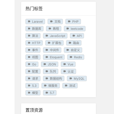
热门标签
Laravel
文档
PHP
数据库
教程
leetcode
算法
JavaScript
API
HTTP
扩展包
路由
事件
中间件
自定义
视图
Eloquent
Redis
Go
JSON
Vue
配置
队列
认证
请求
数据结构
MySQL
5.3
微服务
测试
模型
5.7
置顶资源