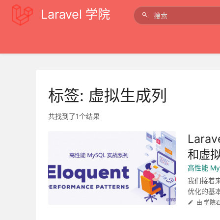
Laravel 学院
标签: 虚拟生成列
共找到了1个结果
Lar
和虚
高性能 My
我们接着来
优化的基本原
由 学院