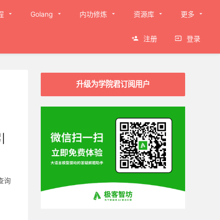
程
Golang
内功修炼
资源库
更多
注册
登录
升级为学院君订阅用户
引
查询