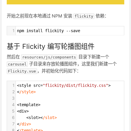
开始之前现在本地通过 NPM 安装
依赖：
flickity
1
npm install flickity --save
基于 Flickity 编写轮播图组件
然后在
目录下新建一个
resources/js/components
子目录来存放轮播图组件，这里我们新建一个
carousel
，并初始化代码如下：
Flickity.vue
1
<
style
src
=
"flickity/dist/flickity.css"
>
2
<
/style>
3
4
<
template
>
5
<
div
>
6
<
slot
><
/slot>
7
<
/div>
8
<
/template>