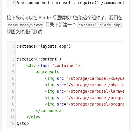
1
Vue.component('carousel', require('./components/
接下来就可以在 Blade 视图模板中渲染这个组件了，我们在
目录下新建一个
resources/views
carousel.blade.php
视图文件进行测试：
1
@extends('layouts.app')
2
3
@section('content')
4
<
div
class
=
"container"
>
5
<
carousel
>
6
<
img
src
=
"/storage/carousel/xueyuanj
7
<
img
src
=
"/storage/carousel/php-full
8
<
img
src
=
"/storage/carousel/laravel-
9
<
img
src
=
"/storage/carousel/programm
10
<
img
src
=
"/storage/carousel/programm
11
</
carousel
>
12
</
div
>
13
@stop