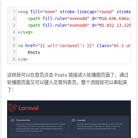
1
<
svg
fill
=
"none"
stroke-linecap
=
"round"
stroke-l
2
<
path
fill-rule
=
"evenodd"
d
=
"M10.646.646a.5.
3
<
path
fill-rule
=
"evenodd"
d
=
"M2.832 13.228L8
4
</
svg
>
5
6
<
a
href
=
"{{ url('carousel') }}"
class
=
"ml-1 unde
7
    Posts
8
</
a
>
这样就可以在首页点击 Posts 链接进入轮播图页面了，通过
轮播图页面又可以键入文章列表页，整个流程就可以串起来
了：