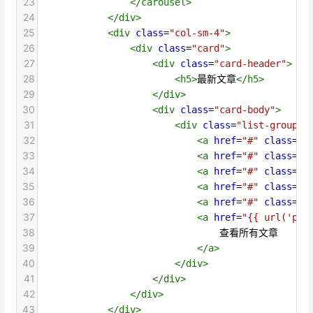
23
</
carousel
>
24
</
div
>
25
<
div
class
=
"col-sm-4"
>
26
<
div
class
=
"card"
>
27
<
div
class
=
"card-header"
>
28
<
h5
>
最新文章
</
h5
>
29
</
div
>
30
<
div
class
=
"card-body"
>
31
<
div
class
=
"list-group"
>
32
<
a
href
=
"#"
class
=
"l
33
<
a
href
=
"#"
class
=
"l
34
<
a
href
=
"#"
class
=
"l
35
<
a
href
=
"#"
class
=
"l
36
<
a
href
=
"#"
class
=
"l
37
<
a
href
=
"{{ url('pos
38
                                查看所有文章
39
</
a
>
40
</
div
>
41
</
div
>
42
</
div
>
43
</
div
>