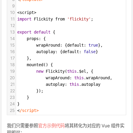
9
10
<
script
>
11
import
Flickity
from
'flickity'
;
12
13
export
default
 {
14
props
: {
15
wrapAround
: {
default
: 
true
},
16
autoplay
: {
default
: 
false
}
17
    },
18
mounted
() {
19
new
Flickity
(
this
.
$el
, {
20
wrapAround
: 
this
.
wrapAround
,
21
autoplay
: 
this
.
autoplay
22
        });
23
    }
24
}
25
<
/script>
我们只需要参照
官方示例代码
将其转化为对应的 Vue 组件实
现即可：