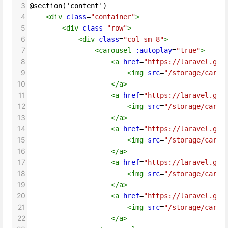
3
@section('content')
4
<
div
class
=
"container"
>
5
<
div
class
=
"row"
>
6
<
div
class
=
"col-sm-8"
>
7
<
carousel
:autoplay
=
"true"
>
8
<
a
href
=
"https://laravel.gee
9
<
img
src
=
"/storage/carou
10
</
a
>
11
<
a
href
=
"https://laravel.gee
12
<
img
src
=
"/storage/carou
13
</
a
>
14
<
a
href
=
"https://laravel.gee
15
<
img
src
=
"/storage/carou
16
</
a
>
17
<
a
href
=
"https://laravel.gee
18
<
img
src
=
"/storage/carou
19
</
a
>
20
<
a
href
=
"https://laravel.gee
21
<
img
src
=
"/storage/carou
22
</
a
>