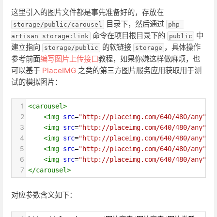
这里引入的图片文件都是事先准备好的，存放在
目录下，然后通过
storage/public/carousel
php 
命令在项目根目录下的
中
artisan storage:link
public
建立指向
的软链接
，具体操作
storage/public
storage
参考前面
编写图片上传接口
教程，如果你嫌这样做麻烦，也
可以基于
PlaceIMG
之类的第三方图片服务应用获取用于测
试的模拟图片：
1
<
carousel
>
2
<
img
src
=
"http://placeimg.com/640/480/any"
>
3
<
img
src
=
"http://placeimg.com/640/480/any"
>
4
<
img
src
=
"http://placeimg.com/640/480/any"
>
5
<
img
src
=
"http://placeimg.com/640/480/any"
>
6
<
img
src
=
"http://placeimg.com/640/480/any"
>
7
</
carousel
>
对应参数含义如下：