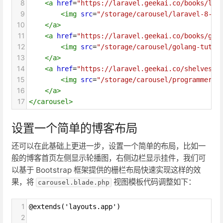
8
<
a
href
=
"https://laravel.geekai.co/books/lar
9
<
img
src
=
"/storage/carousel/laravel-8-x-
10
</
a
>
11
<
a
href
=
"https://laravel.geekai.co/books/gol
12
<
img
src
=
"/storage/carousel/golang-tutor
13
</
a
>
14
<
a
href
=
"https://laravel.geekai.co/shelves/p
15
<
img
src
=
"/storage/carousel/programmer-i
16
</
a
>
17
</
carousel
>
设置一个简单的博客布局
还可以在此基础上更进一步，设置一个简单的布局，比如一
般的博客首页左侧显示轮播图，右侧边栏显示挂件，我们可
以基于 Bootstrap 框架提供的栅栏布局快速实现这样的效
果，将
视图模板代码调整如下：
carousel.blade.php
1
@extends('layouts.app')
2