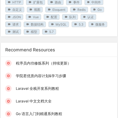
HTTP
扩展包
路由
事件
中间件
自定义
视图
Eloquent
Redis
Go
JSON
Vue
配置
队列
认证
请求
数据结构
MySQL
5.3
微服务
测试
模型
5.7
Recommend Resources
程序员内功修炼系列（持续更新）
学院君优质内容计划&学习步骤
Laravel 全栈开发系列教程
Laravel 中文文档大全
Go 语言入门到精通系列教程