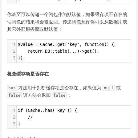
你甚至可以传递一个闭包作为默认值，如果缓存项不存在的
话闭包的结果将会被返回。传递闭包允许你可以从数据库或
其它外部服务获取默认值：
1
$value = Cache::get('key', function() {
2
    return DB::table(...)->get();
3
});
检查缓存项是否存在
方法用于判断缓存项是否存在，如果值为
或
has
null
该方法会返回
：
false
false
1
if (Cache::has('key')) {
2
    //
3
}