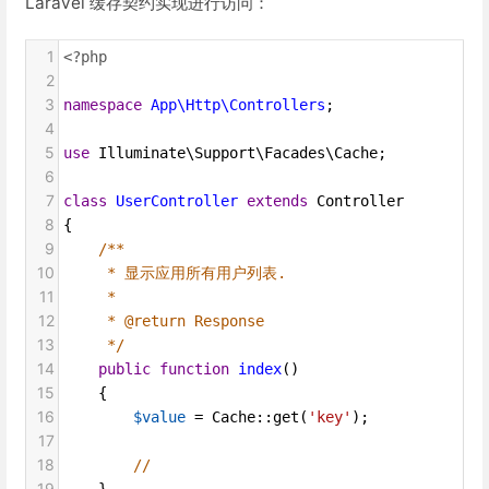
Laravel 缓存契约实现进行访问：
1
<?php
2
3
namespace
App\Http\Controllers
;
4
5
use
Illuminate\Support\Facades\Cache
;
6
7
class
UserController
extends
Controller
8
{
9
/**
10
* 显示应用所有用户列表.
11
*
12
* @return Response
13
*/
14
public
function
index
()
15
    {
16
$value
=
Cache
::
get
(
'key'
);
17
18
//
19