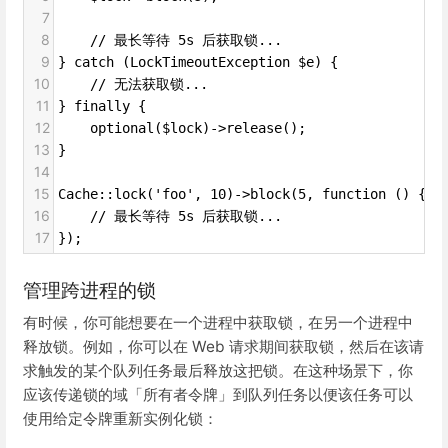
7
8
    // 最长等待 5s 后获取锁...
9
} catch (LockTimeoutException $e) {
10
    // 无法获取锁...
11
} finally {
12
    optional($lock)->release();
13
}
14
15
Cache::lock('foo', 10)->block(5, function () {
16
    // 最长等待 5s 后获取锁...
17
});
管理跨进程的锁
有时候，你可能想要在一个进程中获取锁，在另一个进程中
释放锁。例如，你可以在 Web 请求期间获取锁，然后在该请
求触发的某个队列任务最后释放这把锁。在这种场景下，你
应该传递锁的域「所有者令牌」到队列任务以便该任务可以
使用给定令牌重新实例化锁：