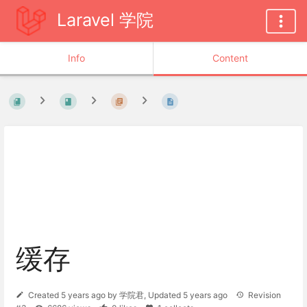
Laravel 学院
Info
Content
缓存
Created
5 years ago
by
学院君
, Updated
5 years ago
Revision