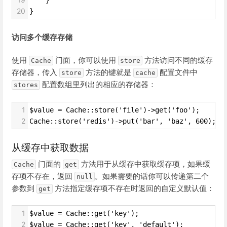
    }
20
}
访问多个缓存存储
使用
门面，你可以使用
方法访问不同的缓存
Cache
store
存储器，传入
方法的键就是
配置文件中
store
cache
配置数组里列出的相应的存储器：
stores
1
$value = Cache::store('file')->get('foo');
2
Cache::store('redis')->put('bar', 'baz', 600); 
从缓存中获取数据
门面的
方法用于从缓存中获取缓存项，如果缓
Cache
get
存项不存在，返回
。如果需要的话你可以传递第二个
null
参数到
方法指定缓存项不存在时返回的自定义默认值：
get
1
$value = Cache::get('key');
2
$value = Cache::get('key', 'default');