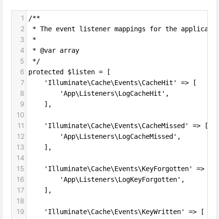
1
/**
2
 * The event listener mappings for the applicati
3
 *
4
 * @var array
5
 */
6
protected $listen = [
7
    'Illuminate\Cache\Events\CacheHit' => [
8
        'App\Listeners\LogCacheHit',
9
    ],
10
11
    'Illuminate\Cache\Events\CacheMissed' => [
12
        'App\Listeners\LogCacheMissed',
13
    ],
14
15
    'Illuminate\Cache\Events\KeyForgotten' => [
16
        'App\Listeners\LogKeyForgotten',
17
    ],
18
19
    'Illuminate\Cache\Events\KeyWritten' => [