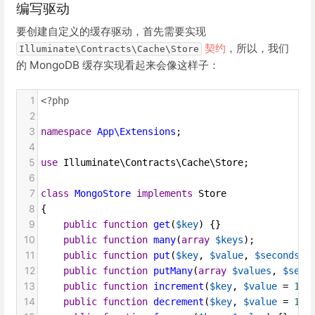
编写驱动
要创建自定义的缓存驱动，首先需要实现
契约
，所以，我们
Illuminate\Contracts\Cache\Store
的 MongoDB 缓存实现看起来会像这样子：
1
<?php
2
3
namespace
App\Extensions
;
4
5
use
Illuminate\Contracts\Cache\Store
;
6
7
class
MongoStore
implements
Store
8
{
9
public
function
get
(
$key
) {}
10
public
function
many
(
array
$keys
);
11
public
function
put
(
$key
, 
$value
, 
$seconds
) 
12
public
function
putMany
(
array
$values
, 
$seco
13
public
function
increment
(
$key
, 
$value
=
1
) 
14
public
function
decrement
(
$key
, 
$value
=
1
) 