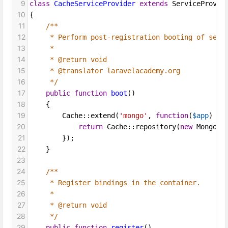
9
class
CacheServiceProvider
extends
ServiceProvid
10
{
11
/**
12
* Perform post-registration booting of serv
13
*
14
* @return void
15
* @translator laravelacademy.org
16
*/
17
public
function
boot
()
18
    {
19
Cache
::
extend
(
'mongo'
, 
function
(
$app
) {
20
return
Cache
::
repository
(
new
MongoSt
21
        });
22
    }
23
24
/**
25
* Register bindings in the container.
26
*
27
* @return void
28
*/
29
public
function
register
()