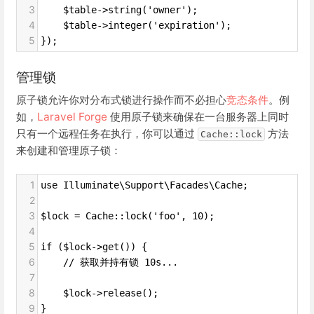
3
    $table->string('owner');
4
    $table->integer('expiration');
5
});
管理锁
原子锁允许你对分布式锁进行操作而不必担心
竞态条件
。例
如，
Laravel Forge
使用原子锁来确保在一台服务器上同时
只有一个远程任务在执行，你可以通过
方法
Cache::lock
来创建和管理原子锁：
1
use Illuminate\Support\Facades\Cache;
2
3
$lock = Cache::lock('foo', 10);
4
5
if ($lock->get()) {
6
    // 获取并持有锁 10s...
7
8
    $lock->release();
9
}