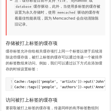
注：缓存标签目前不支持
、
或
file
dynamodb
缓存驱动，此外，当使用多标签的缓存被
database
设置为永久存储时，使用
驱动的缓存有
memcached
着最佳性能表现，因为 Memcached 会自动清除陈
旧记录。
存储被打上标签的缓存项
缓存标签允许你给相关缓存项打上同一个标签以便于后续清
除这些缓存值，被打上标签的缓存可以通过传递一个被排序
的标签数组来访问。例如，我们可以通过以下方式在添加缓
存的时候设置标签：
1
Cache::tags(['people', 'artists'])->put('John', 
2
Cache::tags(['people', 'authors'])->put('Anne', 
访问被打上标签的缓存项
要获取被打上标签的缓存项，传递同样的有序标签数组到