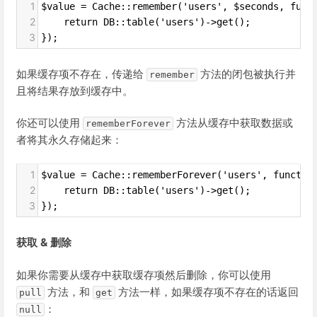
1
$value = Cache::remember('users', $seconds, func
2
    return DB::table('users')->get();
3
});
如果缓存项不存在，传递给
方法的闭包被执行并
remember
且将结果存放到缓存中。
你还可以使用
方法从缓存中获取数据或
rememberForever
者将其永久存储起来：
1
$value = Cache::rememberForever('users', functio
2
    return DB::table('users')->get();
3
});
获取 & 删除
如果你需要从缓存中获取缓存项然后删除，你可以使用
方法，和
方法一样，如果缓存项不存在的话返回
pull
get
：
null