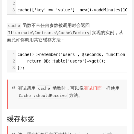
2
3
cache(['key' => 'value'], now()->addMinutes(10))
函数不带任何参数被调用时会返回
cache
实现的实例，从
Illuminate\Contracts\Cache\Factory
而允许你调用其它缓存方法：
1
cache()->remember('users', $seconds, function ()
2
    return DB::table('users')->get();
3
});
测试调用
函数时，可以像
测试门面
一样使用
cache
方法。
Cache::shouldReceive
缓存标签