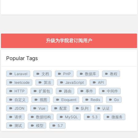
升级为学院君订阅用户
Popular Tags
Laravel
文档
PHP
数据库
教程
leetcode
算法
JavaScript
API
HTTP
扩展包
路由
事件
中间件
自定义
视图
Eloquent
Redis
Go
JSON
Vue
配置
队列
认证
请求
数据结构
MySQL
5.3
微服务
测试
模型
5.7