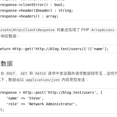
response->clientError() : bool;
response->header($header) : string;
response->headers() : array;
对象还实现了 PHP
minate\Http\Client\Response
ArrayAccess
N 响应数据：
eturn Http::get('http://blog.test/users/1')['name'];
求数据
，在
、
和
请求中发送额外请求数据很常见，这些
POST
GET
PATCH
况下，数据会以
内容类型发送：
application/json
response = Http::post('http://blog.test/users', [
   'name' => 'Steve',
   'role' => 'Network Administrator',
);