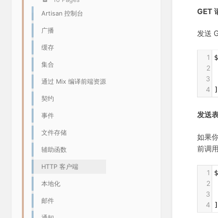
GET
Artisan 控制台
广播
发送 
缓存
1
集合
2
 
3
 
通过 Mix 编译前端资源
4
]
契约
发送表
事件
文件存储
如果
前调
辅助函数
HTTP 客户端
1
$
2
 
本地化
3
 
邮件
4
]
通知