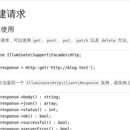
建请求
本使用
建请求，可以使用
、
、
、
以及
方法
get
post
put
patch
delete
se Illuminate\Support\Facades\Http;
response = Http::get('http://blog.test');
方法返回一个
实例，该实例
Illuminate\Http\Client\Response
response->body() : string;
response->json() : array;
response->status() : int;
response->ok() : bool;
response->successful() : bool;
response->serverError() : bool;