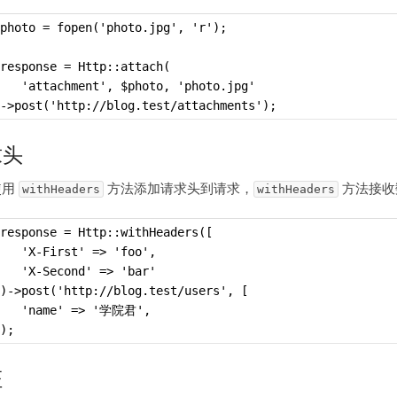
photo = fopen('photo.jpg', 'r');
response = Http::attach(
   'attachment', $photo, 'photo.jpg'
->post('http://blog.test/attachments');
求头
使用
方法添加请求头到请求，
方法接收
withHeaders
withHeaders
response = Http::withHeaders([
   'X-First' => 'foo',
   'X-Second' => 'bar'
)->post('http://blog.test/users', [
    'name' => '学院君',
);
证