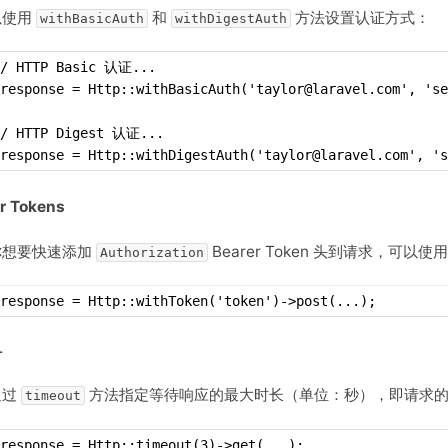
以使用
和
方法设置认证方式：
withBasicAuth
withDigestAuth
// HTTP Basic 认证...
response = Http::withBasicAuth('taylor@laravel.com', 'se
// HTTP Digest 认证...
response = Http::withDigestAuth('taylor@laravel.com', 's
r Tokens
你想要快速添加
Bearer Token 头到请求，可以使
Authorization
response = Http::withToken('token')->post(...);
时
通过
方法指定等待响应的最大时长（单位：秒），即请求
timeout
response = Http::timeout(3)->get(...);