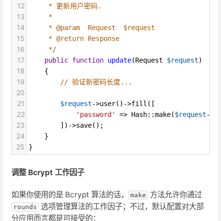
12
* 更新用户密码.
13
*
14
* @param  Request  $request
15
* @return Response
16
*/
17
public
function
update
(
Request
$request
)
18
    {
19
// 验证新密码长度...
20
21
$request
->
user
()
->
fill
([
22
'password'
=>
Hash
::
make
(
$request
->
n
23
        ])
->
save
();
24
    }
25
}
调整 Bcrypt 工作因子
如果你使用的是 Bcrypt 算法的话，
方法允许你通过
make
选项管理算法的工作因子；不过，默认配置对大部
rounds
分应用而言都是可接受的：