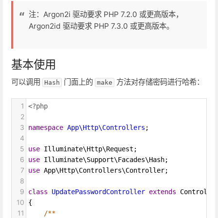
注：Argon2i 驱动要求 PHP 7.2.0 或更高版本，
Argon2id 驱动要求 PHP 7.3.0 或更高版本。
基本使用
可以调用
门面上的
方法对存储密码进行哈希：
Hash
make
1
<?php
2
3
namespace
App\Http\Controllers
;
4
5
use
Illuminate\Http\Request
;
6
use
Illuminate\Support\Facades\Hash
;
7
use
App\Http\Controllers\Controller
;
8
9
class
UpdatePasswordController
extends
Controlle
10
{
11
/**