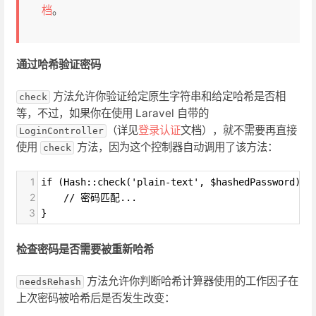
档
。
通过哈希验证密码
方法允许你验证给定原生字符串和给定哈希是否相
check
等，不过，如果你在使用 Laravel 自带的
（详见
登录认证
文档），就不需要再直接
LoginController
使用
方法，因为这个控制器自动调用了该方法：
check
1
if (Hash::check('plain-text', $hashedPassword)) 
2
    // 密码匹配...
3
}
检查密码是否需要被重新哈希
方法允许你判断哈希计算器使用的工作因子在
needsRehash
上次密码被哈希后是否发生改变：