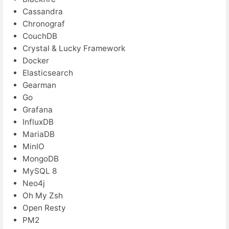
Cassandra
Chronograf
CouchDB
Crystal & Lucky Framework
Docker
Elasticsearch
Gearman
Go
Grafana
InfluxDB
MariaDB
MinIO
MongoDB
MySQL 8
Neo4j
Oh My Zsh
Open Resty
PM2