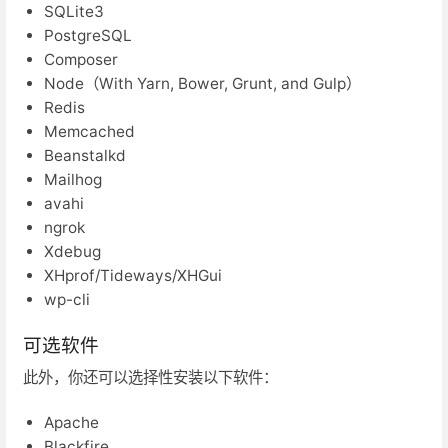
SQLite3
PostgreSQL
Composer
Node（With Yarn, Bower, Grunt, and Gulp）
Redis
Memcached
Beanstalkd
Mailhog
avahi
ngrok
Xdebug
XHprof/Tideways/XHGui
wp-cli
可选软件
此外，你还可以选择性安装以下软件：
Apache
Blackfire