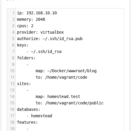
1
ip: 192.168.10.10
2
memory: 2048
3
cpus: 2
4
provider: virtualbox
5
authorize: ~/.ssh/id_rsa.pub
6
keys:
7
    - ~/.ssh/id_rsa
8
folders:
9
    -
10
        map: ~/Docker/wwwroot/blog
11
        to: /home/vagrant/code
12
sites:
13
    -
14
        map: homestead.test
15
        to: /home/vagrant/code/public
16
databases:
17
    - homestead
18
features:
19
    -