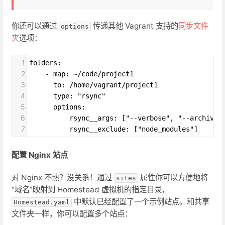
你还可以通过
传递其他 Vagrant 支持的
同步文件
options
夹
选项：
1
folders:
2
    - map: ~/code/project1
3
      to: /home/vagrant/project1
4
      type: "rsync"
5
      options:
6
          rsync__args: ["--verbose", "--archive"
7
          rsync__exclude: ["node_modules"]
配置 Nginx 站点
对 Nginx 不熟？没关系！通过
属性你可以方便地将
sites
“域名”映射到 Homestead 虚拟机的指定目录，
中默认已经配置了一个示例站点。和共享
Homestead.yaml
文件夹一样，你可以配置多个站点：