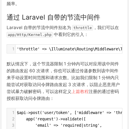
频率。
通过 Laravel 自带的节流中间件
Laravel 自带的节流中间件别名为
，我们可以在
throttle
中看到它的引入：
app/Http/Kernel.php
1
'throttle' => \Illuminate\Routing\Middleware\Thr
默认情况下，这个节流器限制 1 分钟内可以对应用该中间件
的路由发起 60 次请求，你也可以通过传递参数到该中间件
来手动设置时间范围和请求次数。比如我们限制 1 分钟内只
能尝试对获取访问令牌路由发起 3 次请求，以阻止恶意用户
尝试暴力破解密码，可以这样定义
上篇教程
注册的通过密码
授权获取访问令牌路由：
1
$api->post('user/token', ['middleware' => 'throt
2
    app('request')->validate([
3
        'email' => 'required|string',