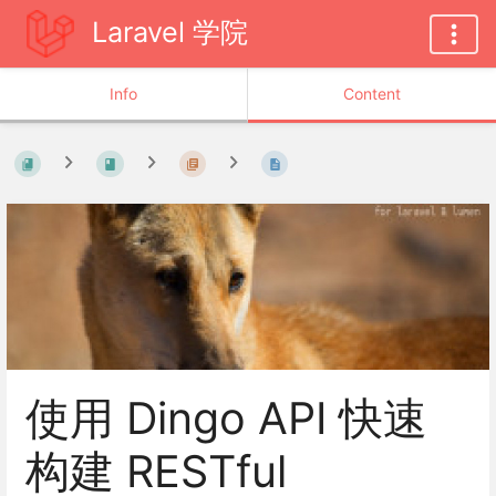
Laravel 学院
Info
Content
使用 Dingo API 快速
构建 RESTful