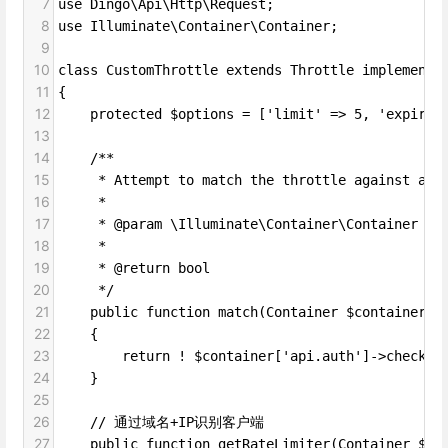
7
use Dingo\Api\Http\Request;
8
use Illuminate\Container\Container;
9
10
class CustomThrottle extends Throttle implements
11
{
12
    protected $options = ['limit' => 5, 'expires
13
14
    /**
15
     * Attempt to match the throttle against a g
16
     *
17
     * @param \Illuminate\Container\Container $c
18
     *
19
     * @return bool
20
     */
21
    public function match(Container $container)
22
    {
23
        return ! $container['api.auth']->check()
24
    }
25
26
    // 通过域名+IP识别客户端
27
    public function getRateLimiter(Container $ap