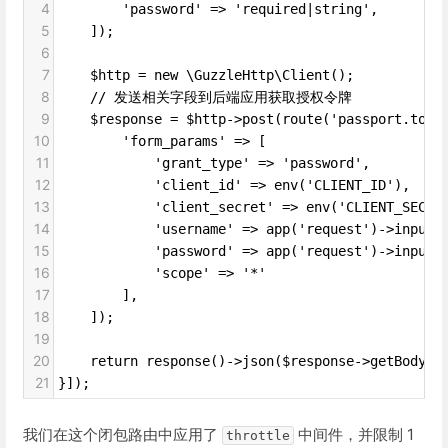
4
        'password' => 'required|string',
5
    ]);
6
7
    $http = new \GuzzleHttp\Client();
8
    // 发送相关字段到后端应用获取授权令牌
9
    $response = $http->post(route('passport.toke
10
        'form_params' => [
11
            'grant_type' => 'password',
12
            'client_id' => env('CLIENT_ID'),
13
            'client_secret' => env('CLIENT_SECRE
14
            'username' => app('request')->in
15
            'password' => app('request')->inp
16
            'scope' => '*'
17
        ],
18
    ]);
19
20
    return response()->json($response->getBody()
21
}]);
我们在这个闭包路由中应用了
中间件，并限制 1
throttle