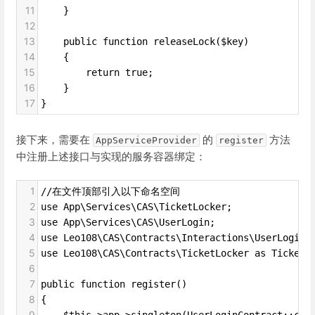
11
    }
12
13
    public function releaseLock($key)
14
    {
15
        return true;
16
    }
17
}
接下来，需要在
的
方法
AppServiceProvider
register
中注册上述接口与实现的服务容器绑定：
1
//在文件顶部引入以下命名空间
2
use App\Services\CAS\TicketLocker;
3
use App\Services\CAS\UserLogin;
4
use Leo108\CAS\Contracts\Interactions\UserLogin 
5
use Leo108\CAS\Contracts\TicketLocker as TicketL
6
7
public function register()
8
{
9
    $this->app->singleton(UserLoginContract::cla