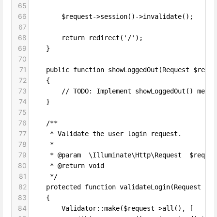
65
66
        $request->session()->invalidate();
67
68
        return redirect('/');
69
    }
70
71
    public function showLoggedOut(Request $reque
72
    {
73
        // TODO: Implement showLoggedOut() metho
74
    }
75
76
    /**
77
     * Validate the user login request.
78
     *
79
     * @param  \Illuminate\Http\Request  $reques
80
     * @return void
81
     */
82
    protected function validateLogin(Request $re
83
    {
84
        Validator::make($request->all(), [