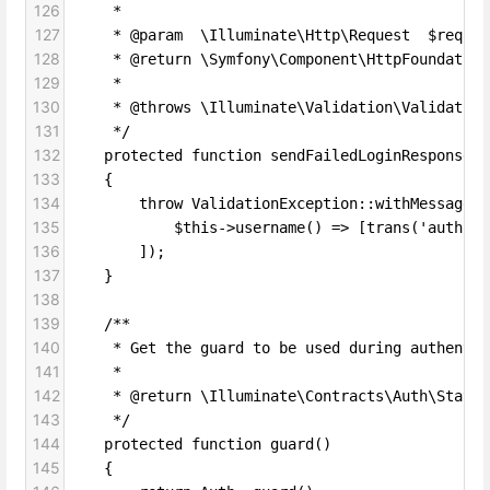
126
     *
127
     * @param  \Illuminate\Http\Request  $reques
128
     * @return \Symfony\Component\HttpFoundation
129
     *
130
     * @throws \Illuminate\Validation\Validation
131
     */
132
    protected function sendFailedLoginResponse(R
133
    {
134
        throw ValidationException::withMessages(
135
            $this->username() => [trans('auth.fa
136
        ]);
137
    }
138
139
    /**
140
     * Get the guard to be used during authentic
141
     *
142
     * @return \Illuminate\Contracts\Auth\Statef
143
     */
144
    protected function guard()
145
    {