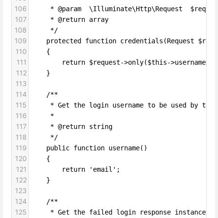
106
     * @param  \Illuminate\Http\Request  $reques
107
     * @return array
108
     */
109
    protected function credentials(Request $requ
110
    {
111
        return $request->only($this->username(),
112
    }
113
114
    /**
115
     * Get the login username to be used by the 
116
     *
117
     * @return string
118
     */
119
    public function username()
120
    {
121
        return 'email';
122
    }
123
124
    /**
125
     * Get the failed login response instance.