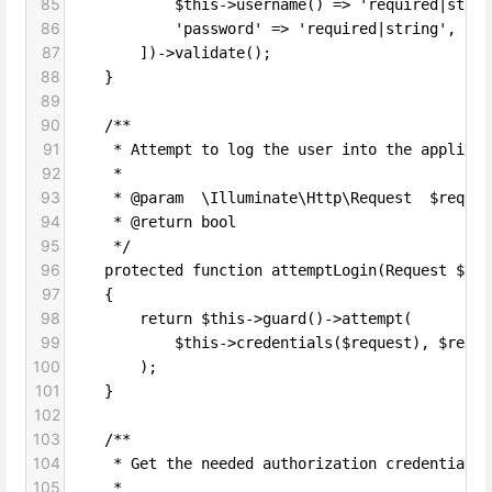
85
            $this->username() => 'required|strin
86
            'password' => 'required|string',
87
        ])->validate();
88
    }
89
90
    /**
91
     * Attempt to log the user into the applicat
92
     *
93
     * @param  \Illuminate\Http\Request  $reques
94
     * @return bool
95
     */
96
    protected function attemptLogin(Request $req
97
    {
98
        return $this->guard()->attempt(
99
            $this->credentials($request), $reque
100
        );
101
    }
102
103
    /**
104
     * Get the needed authorization credentials 
105
     *