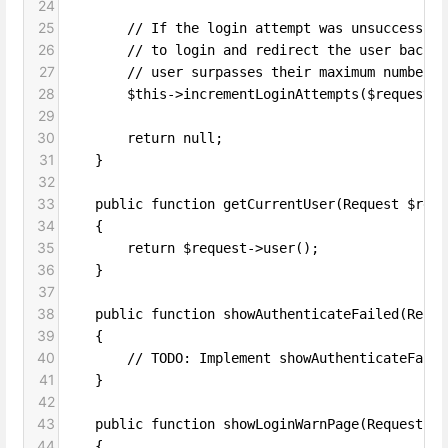
24
25
        // If the login attempt was unsuccessful
26
        // to login and redirect the user back t
27
        // user surpasses their maximum number o
28
        $this->incrementLoginAttempts($request);
29
30
        return null;
31
    }
32
33
    public function getCurrentUser(Request $requ
34
    {
35
        return $request->user();
36
    }
37
38
    public function showAuthenticateFailed(Reque
39
    {
40
        // TODO: Implement showAuthenticateFaile
41
    }
42
43
    public function showLoginWarnPage(Request $r
44
    {