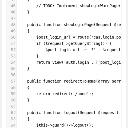
45
        // TODO: Implement showLoginWarnPage() m
46
    }
47
48
    public function showLoginPage(Request $reque
49
    {
50
        $post_login_url = route('cas.login.post'
51
        if ($request->getQueryString()) {
52
            $post_login_url .= '?' . $request->g
53
        }
54
        return view('auth.login', ['post_login_u
55
    }
56
57
    public function redirectToHome(array $errors
58
    {
59
        return redirect('/home');
60
    }
61
62
    public function logout(Request $request)
63
    {
64
        $this->guard()->logout();