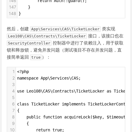
146
        return Auth::guard();
147
    }
148
}
然后，创建
类实现
App\Services\CAS\TicketLocker
接口，该接口也在
Leo108\CAS\Contracts\TicketLocker
控制器中进行了依赖注入，用于获取
SecurityController
锁和释放锁，避免并发问题（测试项目不存在并发问题，直
接简单返回
）：
true
1
<?php
2
namespace App\Services\CAS;
3
4
use Leo108\CAS\Contracts\TicketLocker as TicketL
5
6
class TicketLocker implements TicketLockerContra
7
{
8
    public function acquireLock($key, $timeout)
9
    {
10
        return true;