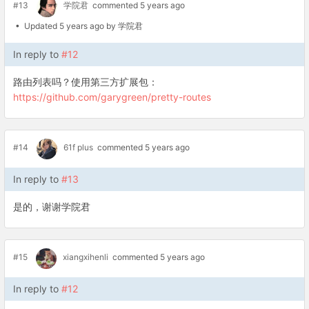
#13
学院君
commented 5 years ago
• Updated 5 years ago by 学院君
In reply to
#12
路由列表吗？使用第三方扩展包：
https://github.com/garygreen/pretty-routes
#14
61f plus
commented 5 years ago
In reply to
#13
是的，谢谢学院君
#15
xiangxihenli
commented 5 years ago
In reply to
#12