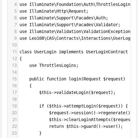
4
use Illuminate\Foundation\Auth\ThrottlesLogins;
5
use Illuminate\Http\Request;
6
use Illuminate\Support\Facades\Auth;
7
use Illuminate\Support\Facades\Validator;
8
use Illuminate\Validation\ValidationException;
9
use Leo108\CAS\Contracts\Interactions\UserLogin 
10
11
class UserLogin implements UserLoginContract
12
{
13
    use ThrottlesLogins;
14
15
    public function login(Request $request)
16
    {
17
        $this->validateLogin($request);
18
19
        if ($this->attemptLogin($request)) {
20
            $request->session()->regenerate();
21
            $this->clearLoginAttempts($request);
22
            return $this->guard()->user();
23
        }