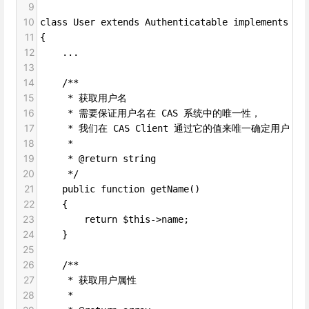
9
10
class User extends Authenticatable implements Us
11
{
12
    ...
13
14
    /**
15
     * 获取用户名 
16
     * 需要保证用户名在 CAS 系统中的唯一性，
17
     * 我们在 CAS Client 通过它的值来唯一确定用户
18
     *
19
     * @return string
20
     */
21
    public function getName()
22
    {
23
        return $this->name;
24
    }
25
26
    /**
27
     * 获取用户属性
28
     *