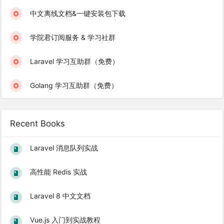
中文离线文档&一键安装包下载
学院君订阅服务 & 学习社群
Laravel 学习互助群（免费）
Golang 学习互助群（免费）
Recent Books
Laravel 消息队列实战
高性能 Redis 实战
Laravel 8 中文文档
Vue.js 入门到实战教程