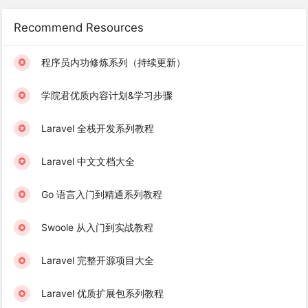
Recommend Resources
程序员内功修炼系列（持续更新）
学院君优质内容计划&学习步骤
Laravel 全栈开发系列教程
Laravel 中文文档大全
Go 语言入门到精通系列教程
Swoole 从入门到实战教程
Laravel 完整开源项目大全
Laravel 优质扩展包系列教程