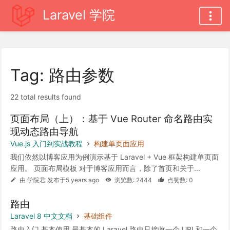
Laravel 学院
Tag: 路由参数
22 total results found
页面布局（上）：基于 Vue Router 命名路由实
现动态路由导航
Vue.js 入门到实战教程
构建单页面应用
我们依然以博客应用为例演示基于 Laravel + Vue 框架构建单页面
应用。 页面布局模板 对于博客应用而言，除了首页和关于...
由 学院君 发布于5 years ago
浏览数: 2444
点赞数: 0
路由
Laravel 8 中文文档
基础组件
路由入门 基本使用 最基本的 Laravel 路由只接收一个 URI 和一个