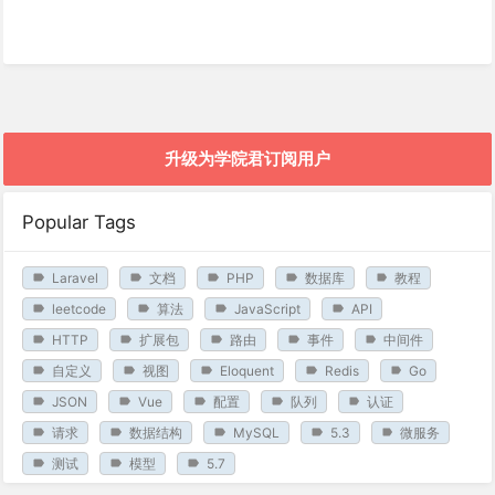
升级为学院君订阅用户
Popular Tags
Laravel
文档
PHP
数据库
教程
leetcode
算法
JavaScript
API
HTTP
扩展包
路由
事件
中间件
自定义
视图
Eloquent
Redis
Go
JSON
Vue
配置
队列
认证
请求
数据结构
MySQL
5.3
微服务
测试
模型
5.7