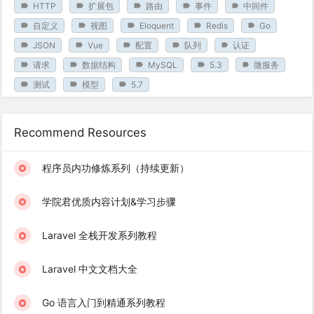
HTTP
扩展包
路由
事件
中间件
自定义
视图
Eloquent
Redis
Go
JSON
Vue
配置
队列
认证
请求
数据结构
MySQL
5.3
微服务
测试
模型
5.7
Recommend Resources
程序员内功修炼系列（持续更新）
学院君优质内容计划&学习步骤
Laravel 全栈开发系列教程
Laravel 中文文档大全
Go 语言入门到精通系列教程