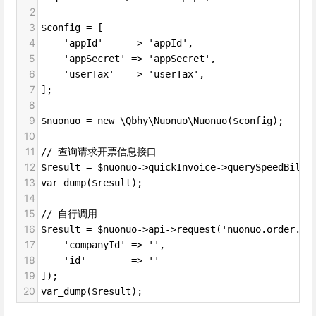
2
3
$config = [
4
    'appId'     => 'appId',
5
    'appSecret' => 'appSecret',
6
    'userTax'   => 'userTax',
7
];
8
9
$nuonuo = new \Qbhy\Nuonuo\Nuonuo($config);
10
11
// 查询请求开票信息接口
12
$result = $nuonuo->quickInvoice->querySpeedBilli
13
var_dump($result);
14
15
// 自行调用
16
$result = $nuonuo->api->request('nuonuo.order.de
17
    'companyId' => '',
18
    'id'        => ''
19
]);
20
var_dump($result);