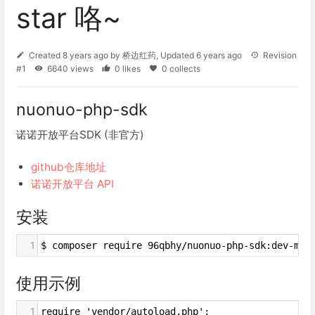
star 咯~
Created
8 years ago
by
桥边红药
, Updated
6 years ago
Revision
#1
6640 views
0 likes
0 collects
nuonuo-php-sdk
诺诺开放平台SDK (非官方)
github仓库地址
诺诺开放平台 API
安装
1
$ composer require 96qbhy/nuonuo-php-sdk:dev-mas
使用示例
1
require 'vendor/autoload.php';