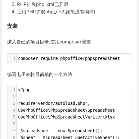
PHP扩展php_xml已开启
启用PHP扩展php_gd2(如果没有编译)
安装
进入自己的项目目录,使用composer安装
1
composer require phpoffice/phpspreadsheet
编写电子表格最简单的一个方法
1
<?php
2
3
require'vendor/autoload.php';
4
usePhpOffice\PhpSpreadsheet\Spreadsheet;
5
usePhpOffice\PhpSpreadsheet\Writer\Xlsx;
6
7
 $spreadsheet = new Spreadsheet();
8
 $sheet = $spreadsheet->getActiveSheet();