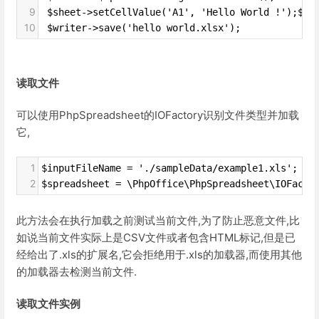
9
 $sheet->setCellValue('A1', 'Hello World !');$wr
10
 $writer->save('hello world.xlsx');
读取文件
可以使用PhpSpreadsheet的IOFactory识别文件类型并加载
它,
1
$inputFileName = './sampleData/example1.xls';
2
$spreadsheet = \PhpOffice\PhpSpreadsheet\IOFacto
此方法会在执行加载之前测试当前文件,为了防止恶意文件,比
如说当前文件实际上是CSV文件或者包含HTML标记,但是已
经给出了.xls的扩展名,它会拒绝用于.xls的加载器,而使用其他
的加载器去检测当前文件.
读取文件实例