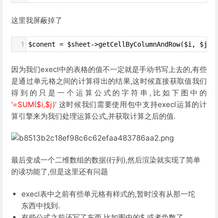
这里我屏蔽掉了
1
$conent = $sheet->getCellByColumnAndRow($i, $j)-
因为我们execl中的表格的值不一定就是手动书写上去的,有些
是通过单元格之间的计算得出的结果,这时候直接获取值我们
得到的只是一个运算公式的字符串,比如下图中的
'=SUM($i,$j)'
这时候我们需要使用包中支持execl运算的计
算引擎来为我们处理运算公式,并获取计算之后的值.
最后变成一个二维数组的数据(行列),然后渲染就实现了简单
的读功能了,但是这里还有问题
execl表中之前有些单元格有样式的,暂时没有从那一坨
东西中找到.
有些公式之前还写了东西,比如图中的$,或者负数了