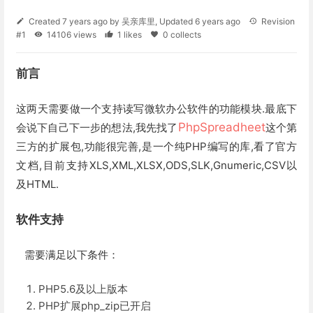
Created
7 years ago
by
吴亲库里
, Updated
6 years ago
Revision
#1
14106 views
1 likes
0 collects
前言
这两天需要做一个支持读写微软办公软件的功能模块.最底下
PhpSpreadheet
会说下自己下一步的想法,我先找了
这个第
三方的扩展包,功能很完善,是一个纯PHP编写的库,看了官方
文档,目前支持XLS,XML,XLSX,ODS,SLK,Gnumeric,CSV以
及HTML.
软件支持
需要满足以下条件：
PHP5.6及以上版本
PHP扩展php_zip已开启