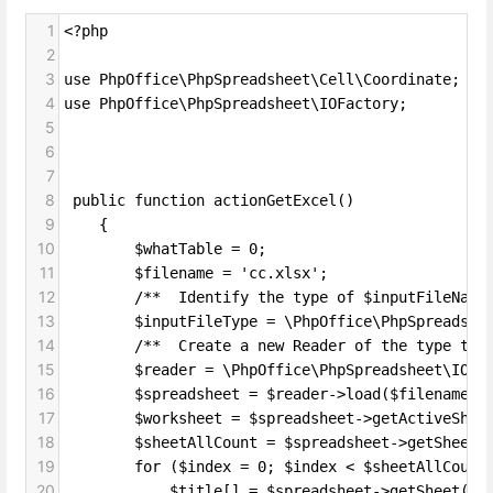
1
<?php
2
3
use PhpOffice\PhpSpreadsheet\Cell\Coordinate;
4
use PhpOffice\PhpSpreadsheet\IOFactory;
5
6
7
8
 public function actionGetExcel()
9
    {
10
        $whatTable = 0;
11
        $filename = 'cc.xlsx';
12
        /**  Identify the type of $inputFileName
13
        $inputFileType = \PhpOffice\PhpSpreadshe
14
        /**  Create a new Reader of the type tha
15
        $reader = \PhpOffice\PhpSpreadsheet\I
16
        $spreadsheet = $reader->load($filena
17
        $worksheet = $spreadsheet->getActive
18
        $sheetAllCount = $spreadsheet->getShee
19
        for ($index = 0; $index < $sheetAllCou
20
            $title[] = $spreadsheet->getSheet($i