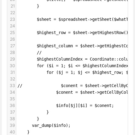
21
        }
22
23
        $sheet = $spreadsheet->getSheet($wha
24
25
        $highest_row = $sheet->getHighestRow(
26
27
        $highest_column = $sheet->getHighestC
28
        //
29
        $highestColumnIndex = Coordinate::colu
30
        for ($i = 1; $i <= $highestColumnIndex; 
31
            for ($j = 1; $j <= $highest_row; $j+
32
33
//                $conent = $sheet->getCellByCol
34
                $conent = $sheet->getCellByColum
35
36
                $info[$j][$i] = $conent;
37
            }
38
        }
39
      var_dump($info);
40
    }