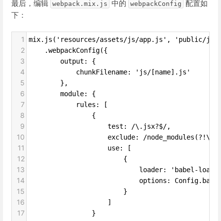
最后，编辑
中的
配置如
webpack.mix.js
webpackConfig
下：
1
mix.js('resources/assets/js/app.js', 'public/js'
2
    .webpackConfig({
3
        output: {
4
            chunkFilename: 'js/[name].js'
5
        },
6
        module: {
7
            rules: [
8
                {
9
                    test: /\.jsx?$/,
10
                    exclude: /node_modules(?!\/f
11
                    use: [
12
                        {
13
                            loader: 'babel-loade
14
                            options: Config.babe
15
                        }
16
                    ]
17
                }