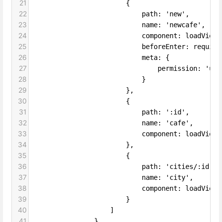
21
                        {
22
                            path: 'new',
23
                            name: 'newcafe',
24
                            component: loadView(
25
                            beforeEnter: require
26
                            meta: {
27
                                permission: 'use
28
                            }
29
                        },
30
                        {
31
                            path: ':id',
32
                            name: 'cafe',
33
                            component: loadView(
34
                        },
35
                        {
36
                            path: 'cities/:id',
37
                            name: 'city',
38
                            component: loadView(
39
                        }
40
                    ]
41
                },