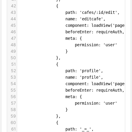
42
                {
43
                    path: 'cafes/:id/edit',
44
                    name: 'editcafe',
45
                    component: loadView('pages',
46
                    beforeEnter: requireAuth,
47
                    meta: {
48
                        permission: 'user'
49
                    }
50
                },
51
                {
52
                    path: 'profile',
53
                    name: 'profile',
54
                    component: loadView('pages',
55
                    beforeEnter: requireAuth,
56
                    meta: {
57
                        permission: 'user'
58
                    }
59
                },
60
                {
61
                    path: '_=_',