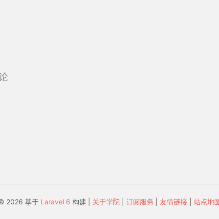
论
© 2026 基于
Laravel 6
构建 |
关于学院
|
订阅服务
|
友情链接
|
站点地