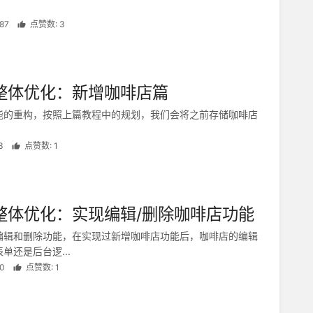
487
点赞数: 3
S 整体优化：新增咖啡店篇
能的重构，按照上篇教程中的规划，我们会将之前存储咖啡店
13
点赞数: 1
S 整体优化：实现编辑/删除咖啡店功能
编辑和删除功能，在实现过新增咖啡店功能后，咖啡店的编辑
还是后台逻...
770
点赞数: 1