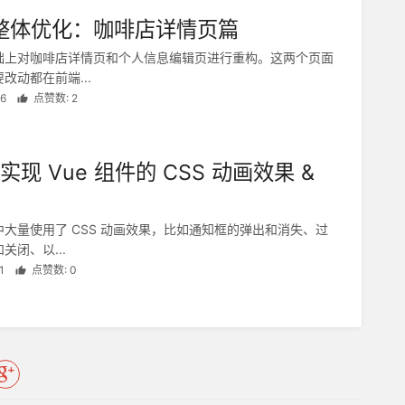
S 整体优化：咖啡店详情页篇
础上对咖啡店详情页和个人信息编辑页进行重构。这两个页面
动都在前端...
536
点赞数: 2
ns 实现 Vue 组件的 CSS 动画效果 &
大量使用了 CSS 动画效果，比如通知框的弹出和消失、过
闭、以...
81
点赞数: 0