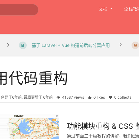
文档
全栈教
基于 Laravel + Vue 构建前后端分离应用
用代码重构
创建于
6年前
, 最后更新于
6年前
41587 views
0 likes
0 collects
功能模块重构 & CSS
通过前面三十篇教程的讲解，我们已经完