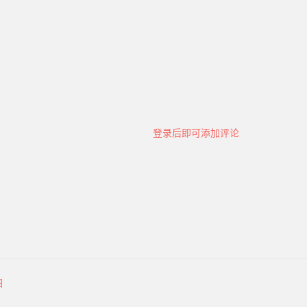
登录后即可添加评论
图