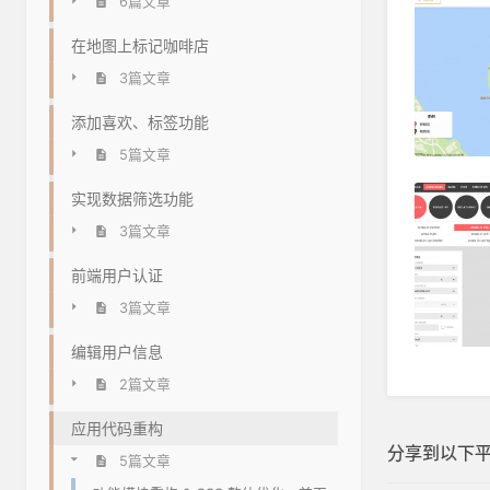
6篇文章
在地图上标记咖啡店
3篇文章
添加喜欢、标签功能
5篇文章
实现数据筛选功能
3篇文章
前端用户认证
3篇文章
编辑用户信息
2篇文章
应用代码重构
分享到以下
5篇文章