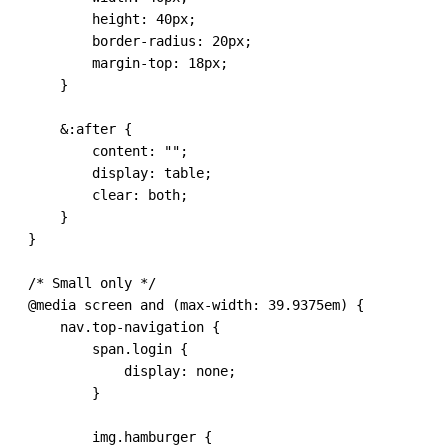
            height: 40px;
            border-radius: 20px;
            margin-top: 18px;
        }
        &:after {
            content: "";
            display: table;
            clear: both;
        }
    }
    /* Small only */
    @media screen and (max-width: 39.9375em) {
        nav.top-navigation {
            span.login {
                display: none;
            }
            img.hamburger {