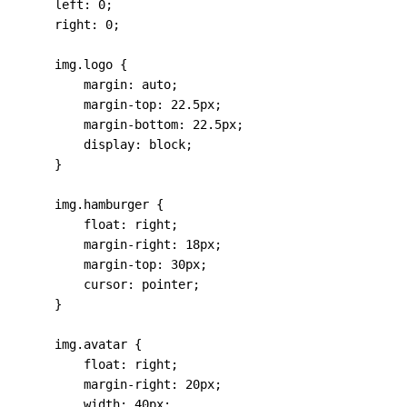
        left: 0;
        right: 0;
        img.logo {
            margin: auto;
            margin-top: 22.5px;
            margin-bottom: 22.5px;
            display: block;
        }
        img.hamburger {
            float: right;
            margin-right: 18px;
            margin-top: 30px;
            cursor: pointer;
        }
        img.avatar {
            float: right;
            margin-right: 20px;
            width: 40px;