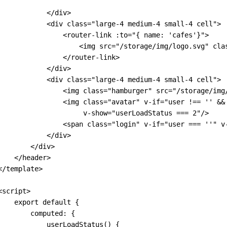
            </div>
            <div class="large-4 medium-4 small-4 cell">
                <router-link :to="{ name: 'cafes'}">
                    <img src="/storage/img/logo.svg" cla
                </router-link>
            </div>
            <div class="large-4 medium-4 small-4 cell">
                <img class="hamburger" src="/storage/img
                <img class="avatar" v-if="user !== '' &&
                     v-show="userLoadStatus === 2"/>
                <span class="login" v-if="user === ''" 
            </div>
        </div>
    </header>
</template>
<script>
    export default {
        computed: {
            userLoadStatus() {