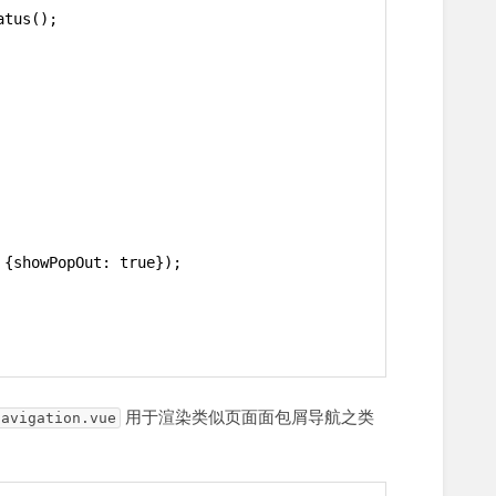
atus();
 {showPopOut: true});
用于渲染类似页面面包屑导航之类
Navigation.vue