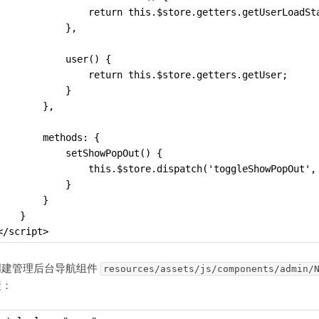
                return this.$store.getters.getUserLoadSt
            },
            user() {
                return this.$store.getters.getUser;
            }
        },
        methods: {
            setShowPopOut() {
                this.$store.dispatch('toggleShowPopOut',
            }
        }
    }
</script>
创建管理后台导航组件
resources/assets/js/components/admin/
素：