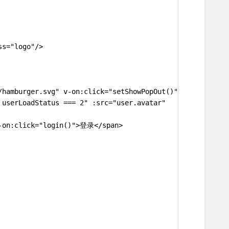
ss="logo"/>
/hamburger.svg" v-on:click="setShowPopOut()"/>
 userLoadStatus === 2" :src="user.avatar"
v-on:click="login()">登录</span>