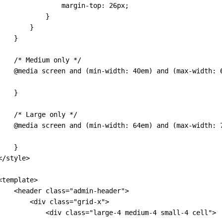
                margin-top: 26px;
            }
        }
    }
    /* Medium only */
    @media screen and (min-width: 40em) and (max-width: 
    }
    /* Large only */
    @media screen and (min-width: 64em) and (max-width: 
    }
</style>
<template>
    <header class="admin-header">
        <div class="grid-x">
            <div class="large-4 medium-4 small-4 cell">