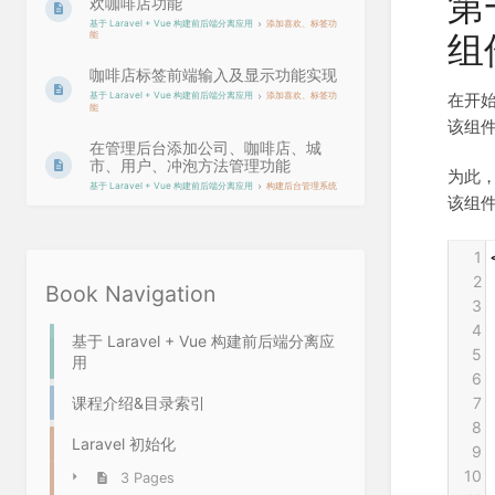
第
欢咖啡店功能
基于 Laravel + Vue 构建前后端分离应用
添加喜欢、标签功
组
能
咖啡店标签前端输入及显示功能实现
在开
基于 Laravel + Vue 构建前后端分离应用
添加喜欢、标签功
能
该组
在管理后台添加公司、咖啡店、城
市、用户、冲泡方法管理功能
为此
基于 Laravel + Vue 构建前后端分离应用
构建后台管理系统
该组件
1
2
Book Navigation
3
4
基于 Laravel + Vue 构建前后端分离应
5
用
6
7
课程介绍&目录索引
8
Laravel 初始化
9
10
3 Pages