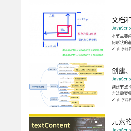
文档
JavaScr
本节主要
何形状的基
由 学院
创建
JavaScr
创建节点 创建
方法需要需要
由 学院
元素
JavaScr