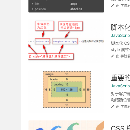
由 学院
脚本
JavaScr
脚本化 C
style 
由 学院
重要的
JavaScr
对于客户端
和精确位置
由 学院
CSS