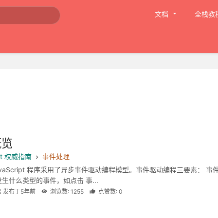
文档
全栈教
概览
ipt 权威指南
事件处理
avaScript 程序采用了异步事件驱动编程模型。事件驱动编程三要素： 事
生什么类型的事件，如点击 事...
君 发布于5年前
浏览数: 1255
点赞数: 0