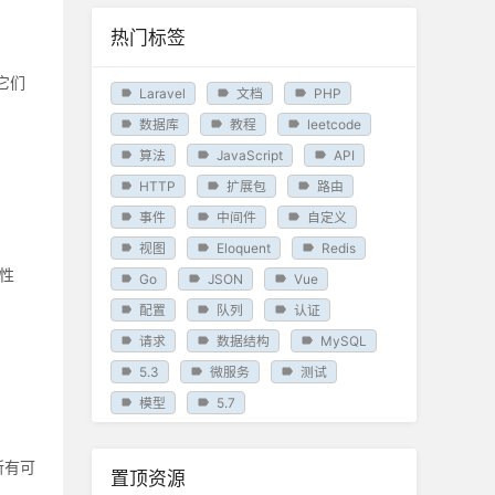
热门标签
它们
Laravel
文档
PHP
数据库
教程
leetcode
算法
JavaScript
API
HTTP
扩展包
路由
事件
中间件
自定义
视图
Eloquent
Redis
属性
Go
JSON
Vue
配置
队列
认证
请求
数据结构
MySQL
5.3
微服务
测试
模型
5.7
所有可
置顶资源