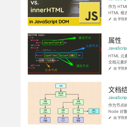
作为 HTM
HTML 格
由 学院
属性
JavaScr
HTML 元
文档元素的 H
由 学院
文档
JavaScr
作为节点树的
Node 对象
由 学院