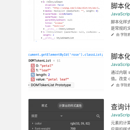
脚本
JavaScr
脚本化样式
是常规的文
由 学院
脚本化
JavaScr
通过内联 s
值。改变 cl
由 学院
查询
JavaScr
元素的计
应用的样式