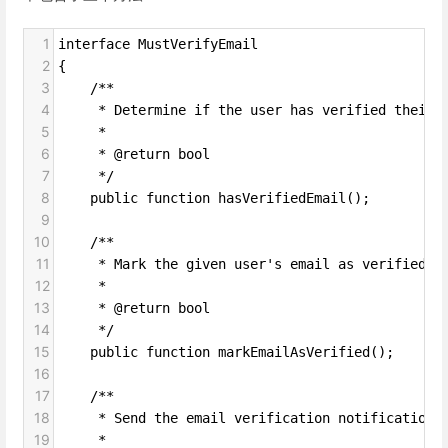
1
interface MustVerifyEmail
2
{
3
    /**
4
     * Determine if the user has verified their 
5
     *
6
     * @return bool
7
     */
8
    public function hasVerifiedEmail();
9
10
    /**
11
     * Mark the given user's email as verified.
12
     *
13
     * @return bool
14
     */
15
    public function markEmailAsVerified();
16
17
    /**
18
     * Send the email verification notification.
19
     *