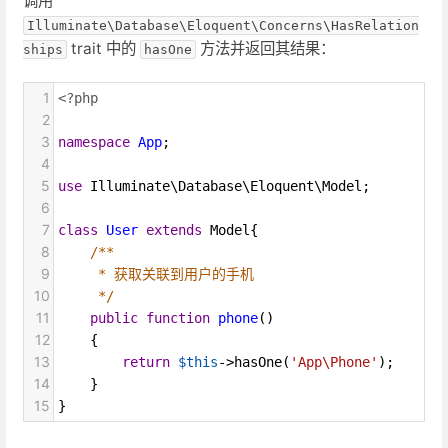
调用
Illuminate\Database\Eloquent\Concerns\HasRelation
trait 中的
方法并返回其结果：
ships
hasOne
1
<?php
2
3
namespace
App
;
4
5
use
Illuminate\Database\Eloquent\Model
;
6
7
class
User
extends
Model
{
8
/**
9
* 获取关联到用户的手机
10
*/
11
public
function
phone
()
12
    {
13
return
$this
->
hasOne
(
'App\Phone'
);
14
    }
15
}