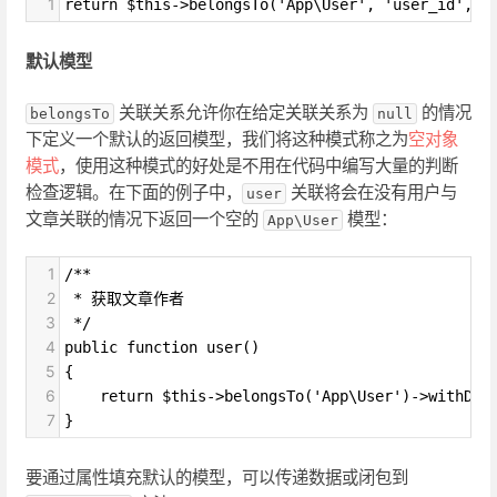
1
return $this->belongsTo('App\User', 'user_id', '
默认模型
关联关系允许你在给定关联关系为
的情况
belongsTo
null
下定义一个默认的返回模型，我们将这种模式称之为
空对象
模式
，使用这种模式的好处是不用在代码中编写大量的判断
检查逻辑。在下面的例子中，
关联将会在没有用户与
user
文章关联的情况下返回一个空的
模型：
App\User
1
/**
2
 * 获取文章作者
3
 */
4
public function user()
5
{
6
    return $this->belongsTo('App\User')->withDef
7
}
要通过属性填充默认的模型，可以传递数据或闭包到