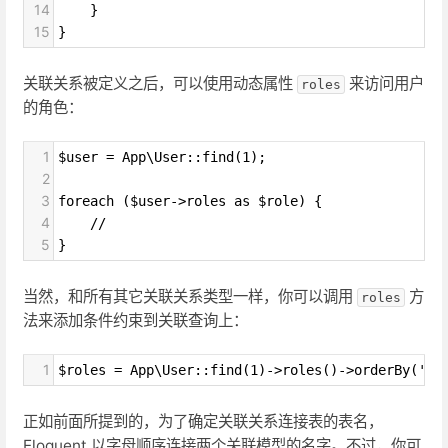
14
    }
15
}
关联关系被定义之后，可以使用动态属性
来访问用户
roles
的角色：
1
$user = App\User::find(1);
2
3
foreach ($user->roles as $role) {
4
    //
5
}
当然，和所有其它关联关系类型一样，你可以调用
方
roles
法来添加条件约束到关联查询上：
1
$roles = App\User::find(1)->roles()->orderBy('na
正如前面所提到的，为了确定关联关系连接表的表名，
Eloquent 以字母顺序连接两个关联模型的名字。不过，你可