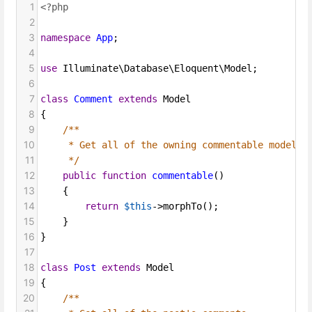
1
<?php
2
3
namespace
App
;
4
5
use
Illuminate\Database\Eloquent\Model
;
6
7
class
Comment
extends
Model
8
{
9
/**
10
* Get all of the owning commentable models.
11
*/
12
public
function
commentable
()
13
    {
14
return
$this
->
morphTo
();
15
    }
16
}
17
18
class
Post
extends
Model
19
{
20
/**