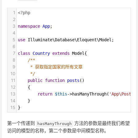
1
<?php
2
3
namespace
App
;
4
5
use
Illuminate\Database\Eloquent\Model
;
6
7
class
Country
extends
Model
{
8
/**
9
* 获取指定国家的所有文章
10
*/
11
public
function
posts
()
12
    {
13
return
$this
->
hasManyThrough
(
'App\Post'
,
14
    }
15
}
第一个传递到
方法的参数是最终我们希望
hasManyThrough
访问的模型的名称，第二个参数是中间模型名称。