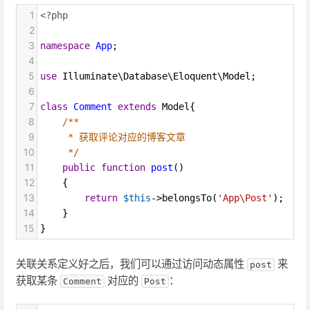
1
<?php
2
3
namespace
App
;
4
5
use
Illuminate\Database\Eloquent\Model
;
6
7
class
Comment
extends
Model
{
8
/**
9
* 获取评论对应的博客文章
10
*/
11
public
function
post
()
12
    {
13
return
$this
->
belongsTo
(
'App\Post'
);
14
    }
15
}
关联关系定义好之后，我们可以通过访问动态属性
来
post
获取某条
对应的
：
Comment
Post