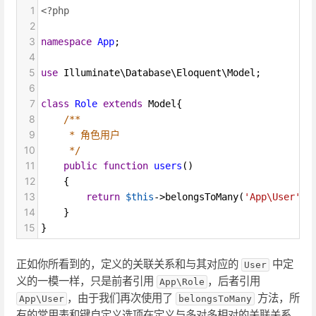
1
<?php
2
3
namespace
App
;
4
5
use
Illuminate\Database\Eloquent\Model
;
6
7
class
Role
extends
Model
{
8
/**
9
* 角色用户
10
*/
11
public
function
users
()
12
    {
13
return
$this
->
belongsToMany
(
'App\User'
);
14
    }
15
}
正如你所看到的，定义的关联关系和与其对应的
中定
User
义的一模一样，只是前者引用
，后者引用
App\Role
，由于我们再次使用了
方法，所
App\User
belongsToMany
有的常用表和键自定义选项在定义与多对多相对的关联关系