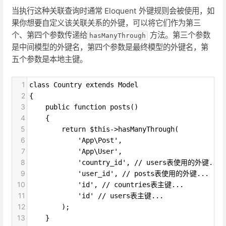
当执行这种关联查询时通常 Eloquent 外键规则会被使用，如
果你想要自定义该关联关系的外键，可以将它们作为第三
个、第四个参数传递给
方法。第三个参数
hasManyThrough
是中间模型的外键名，第四个参数是最终模型的外键名，第
五个参数是本地主键。
1
class Country extends Model
2
{
3
    public function posts()
4
    {
5
        return $this->hasManyThrough(
6
            'App\Post',
7
            'App\User',
8
            'country_id', // users表使用的外键...
9
            'user_id', // posts表使用的外键...
10
            'id', // countries表主键...
11
            'id' // users表主键...
12
        );
13
    }