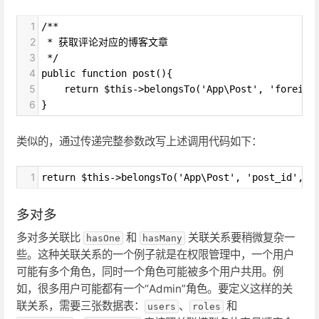
1
/**
2
 * 获取评论对应的博客文章
3
 */
4
public function post(){
5
    return $this->belongsTo('App\Post', 'foreign
6
}
类似的，通过传递完整参数改写上述调用代码如下：
1
return $this->belongsTo('App\Post', 'post_id', '
多对多
多对多关联比
和
关联关系要稍微复杂一
hasOne
hasMany
些。这种关联关系的一个例子就是在权限管理中，一个用户
可能有多个角色，同时一个角色可能被多个用户共用。例
如，很多用户可能都有一个“Admin”角色。要定义这样的关
联关系，需要三张数据表：
、
和
users
roles