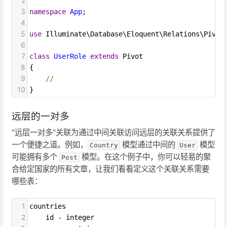
2
3
namespace
App
;
4
5
use
Illuminate\Database\Eloquent\Relations\Pivot
6
7
class
UserRole
extends
Pivot
8
{
9
//
10
}
远层的一对多
“远层一对多”关联为通过中间关联访问远层的关联关系提供了
一个便捷之道。例如，
模型通过中间的
模型
Country
User
可能拥有多个
模型。在这个例子中，你可以轻易的聚
Post
合给定国家的所有文章，让我们看看定义这个关联关系需要
哪些表：
1
countries
2
    id - integer