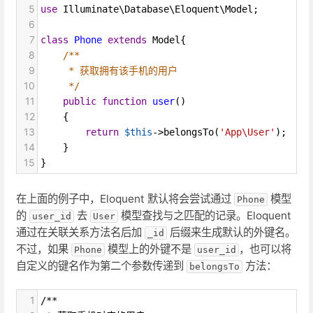
5
use
Illuminate\Database\Eloquent\Model
;
6
7
class
Phone
extends
Model
{
8
/**
9
* 获取拥有该手机的用户
10
*/
11
public
function
user
()
12
    {
13
return
$this
->
belongsTo
(
'App\User'
);
14
    }
15
}
在上面的例子中，Eloquent 默认将会尝试通过
模型
Phone
的
去
模型查找与之匹配的记录。Eloquent
user_id
User
通过在关联关系方法名后加
后缀来生成默认的外键名。
_id
不过，如果
模型上的外键不是
，也可以将
Phone
user_id
自定义的键名作为第二个参数传递到
方法：
belongsTo
1
/**