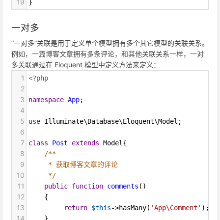
19
}
一对多
“一对多”关联是用于定义单个模型拥有多个其它模型的关联关系。
例如，一篇博客文章拥有多条评论，和其他关联关系一样，一对
多关联通过在 Eloquent 模型中定义方法来定义：
1
<?php
2
3
namespace
App
;
4
5
use
Illuminate\Database\Eloquent\Model
;
6
7
class
Post
extends
Model
{
8
/**
9
* 获取博客文章的评论
10
*/
11
public
function
comments
()
12
    {
13
return
$this
->
hasMany
(
'App\Comment'
);
14
    }