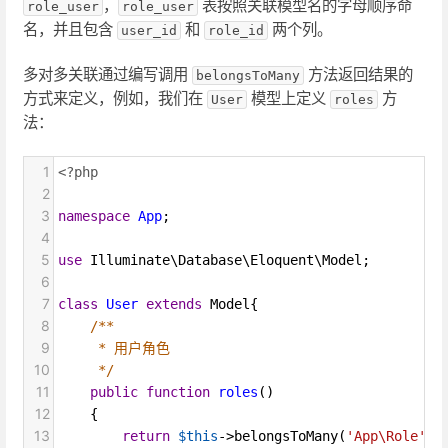
，
表按照关联模型名的字母顺序命
role_user
role_user
名，并且包含
和
两个列。
user_id
role_id
多对多关联通过编写调用
方法返回结果的
belongsToMany
方式来定义，例如，我们在
模型上定义
方
User
roles
法：
1
<?php
2
3
namespace
App
;
4
5
use
Illuminate\Database\Eloquent\Model
;
6
7
class
User
extends
Model
{
8
/**
9
* 用户角色
10
*/
11
public
function
roles
()
12
    {
13
return
$this
->
belongsToMany
(
'App\Role'
);