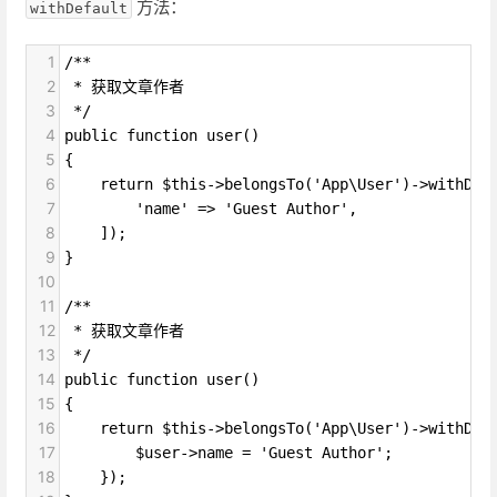
方法：
withDefault
1
/**
2
 * 获取文章作者
3
 */
4
public function user()
5
{
6
    return $this->belongsTo('App\User')->withDef
7
        'name' => 'Guest Author',
8
    ]);
9
}
10
11
/**
12
 * 获取文章作者
13
 */
14
public function user()
15
{
16
    return $this->belongsTo('App\User')->withDef
17
        $user->name = 'Guest Author';
18
    });