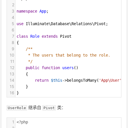
2
3
namespace
App
;
4
5
use
Illuminate\Database\Relations\Pivot
;
6
7
class
Role
extends
Pivot
8
{
9
/**
10
* The users that belong to the role.
11
*/
12
public
function
users
()
13
    {
14
return
$this
->
belongsToMany
(
'App\User'
)
-
15
    }
16
}
继承自
类：
UserRole
Pivot
1
<?php