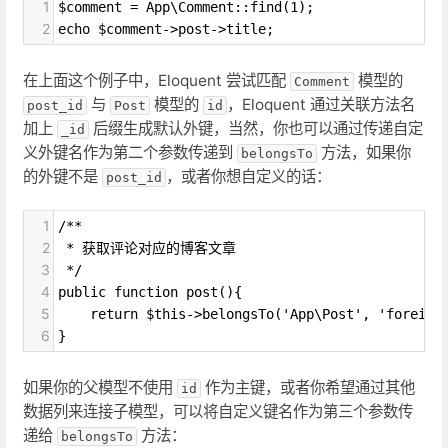
1
$comment = App\Comment::find(1);
2
echo $comment->post->title;
在上面这个例子中，Eloquent 尝试匹配
模型的
Comment
与
模型的
，Eloquent 通过关联方法名
post_id
Post
id
加上
后缀生成默认外键，当然，你也可以通过传递自定
_id
义外键名作为第二个参数传递到
方法，如果你
belongsTo
的外键不是
，或者你想自定义的话：
post_id
1
/**
2
 * 获取评论对应的博客文章
3
 */
4
public function post(){
5
    return $this->belongsTo('App\Post', 'foreign
6
}
如果你的父模型不使用
作为主键，或者你希望通过其他
id
数据列来连接子模型，可以将自定义键名作为第三个参数传
递给
方法：
belongsTo