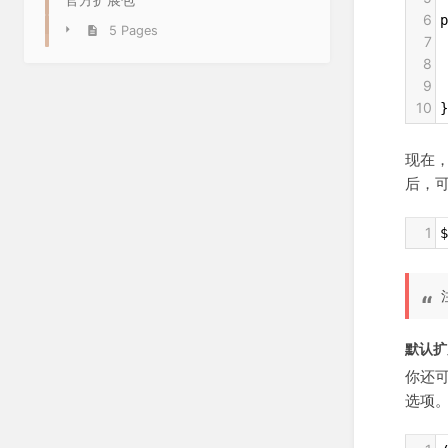
6
p
5 Pages
7
 
8
 
9
 
10
}
现在，当
后，
1
$
默认扩
你还
选项