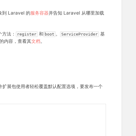
Laravel 的
服务容器
并告知 Laravel 从哪里加载
个方法：
和
。
基
register
boot
ServiceProvider
的内容，查看其
文档
。
许扩展包使用者轻松覆盖默认配置选项，要发布一个
：