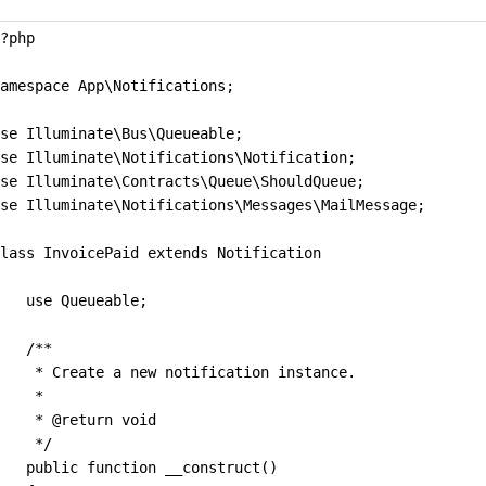
?php
amespace App\Notifications;
se Illuminate\Bus\Queueable;
se Illuminate\Notifications\Notification;
se Illuminate\Contracts\Queue\ShouldQueue;
se Illuminate\Notifications\Messages\MailMessage;
lass InvoicePaid extends Notification
   use Queueable;
   /**
    * Create a new notification instance.
    *
    * @return void
    */
   public function __construct()