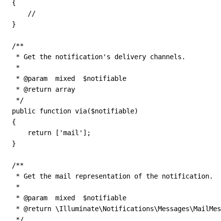
   {
       //
   }
   /**
    * Get the notification's delivery channels.
    *
    * @param  mixed  $notifiable
    * @return array
    */
   public function via($notifiable)
   {
       return ['mail'];
   }
   /**
    * Get the mail representation of the notification.
    *
    * @param  mixed  $notifiable
    * @return \Illuminate\Notifications\Messages\MailMes
    */