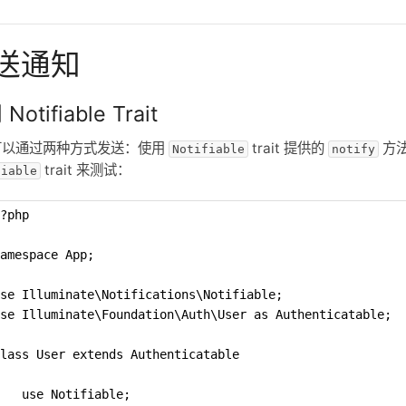
送通知
Notifiable Trait
可以通过两种方式发送：使用
trait 提供的
方
Notifiable
notify
trait 来测试：
fiable
?php
amespace App;
se Illuminate\Notifications\Notifiable;
se Illuminate\Foundation\Auth\User as Authenticatable;
lass User extends Authenticatable
   use Notifiable;