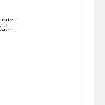
ication.')
/'))
cation!');