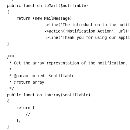
   public function toMail($notifiable)
   {
       return (new MailMessage)
                   ->line('The introduction to the notif
                   ->action('Notification Action', url('
                   ->line('Thank you for using our appli
   }
   /**
    * Get the array representation of the notification.
    *
    * @param  mixed  $notifiable
    * @return array
    */
   public function toArray($notifiable)
   {
       return [
           //
       ];
   }