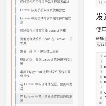
通过事件和事件监听器实现服务解耦
61
}
Laravel 队列系统实现及使用教程
发
Laravel 中服务端与客户端事件广播实
现
使用 
通过缓存构建高性能 Laravel 应用
通知
键值对存储系统 Redis 在 Laravel 中的
使用
Noti
集合：给 PHP 数组插上翅膀
1
<
辅助函数：简化 Laravel 代码编写的利
2
器
3
n
4
集成 Flysystem 实现对文件系统的高
级操作
5
u
6
u
在 Laravel 中实现邮件配置、预览和发
7
送
8
c
在 Laravel 中使用多种通道实现通知发
9
{
送
10
 