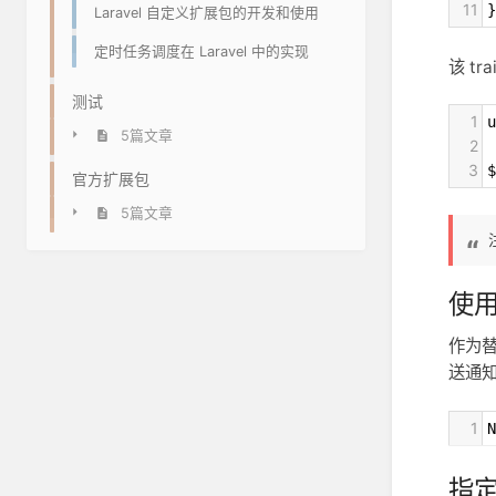
11
}
Laravel 自定义扩展包的开发和使用
定时任务调度在 Laravel 中的实现
该 tr
测试
1
u
5篇文章
2
3
$
官方扩展包
5篇文章
使用 
作为
送通
1
N
指